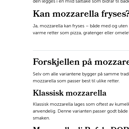
den legges i en mild saltlake som bidrar til bå
Kan mozzarella fryses
Ja, mozzarella kan fryses – både med og uten la
varme retter som pizza, gratenger eller omelet
Forskjellen på mozzarel
Selv om alle variantene bygger på samme tradis
mozzarella som passer best til ulike retter.
Klassisk mozzarella
Klassisk mozzarella lages som oftest av kumelk
anvendelig. Denne varianten passer godt både 
smaken.