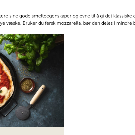
ære sine gode smelteegenskaper og evne til å gi det klassiske os
mye væske. Bruker du fersk mozzarella, bør den deles i mindre b