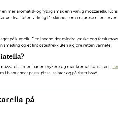
ar en mer aromatisk og fyldig smak enn vanlig mozzarella. Kon
tter der kvaliteten virkelig får skinne, som i caprese eller serv
la laget på kumelk. Den inneholder mindre væske enn fersk mozz
vn smelting og et fint ostestrekk uten å gjøre retten vannete.
iatella?
ed mozzarella, men har en mykere og mer kremet konsistens.
Le
m i blant annet pasta, pizza, salater og på ristet brød.
arella på