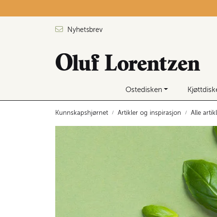
Skip to main content
Nyhetsbrev
Ostedisken
Kjøttdis
Kunnskapshjørnet
Artikler og inspirasjon
Alle artik