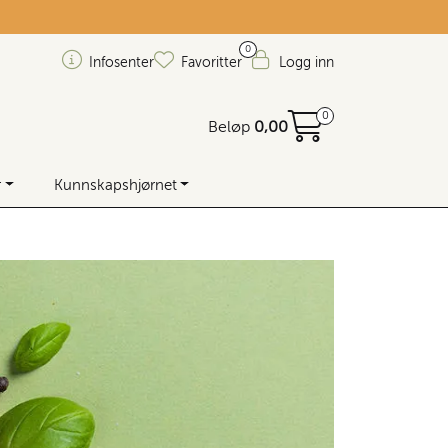
0
Infosenter
Favoritter
Logg inn
0
Beløp
0,00
r
Kunnskapshjørnet