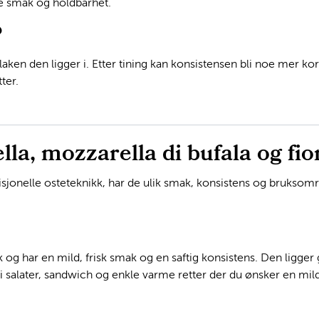
de smak og holdbarhet.
?
ken den ligger i. Etter tining kan konsistensen bli noe mer korn
ter.
la, mozzarella di bufala og fior
jonelle osteteknikk, har de ulik smak, konsistens og bruksområ
 og har en mild, frisk smak og en saftig konsistens. Den ligger
i salater, sandwich og enkle varme retter der du ønsker en mil