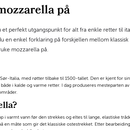
mozzarella på
et perfekt utgangspunkt for alt fra enkle retter til it
du en enkel forklaring på forskjellen mellom klassis
bruke mozzarella på.
ør-Italia, med røtter tilbake til 1500-tallet. Den er kjent for s
åde i kalde og varme retter. I dag produseres mesteparten av
sområder.
lla?
i varmt vann før den strekkes og eltes til lange, elastiske trå
på en måte som gir det klassiske ostestrekket. Etter bearbeiding