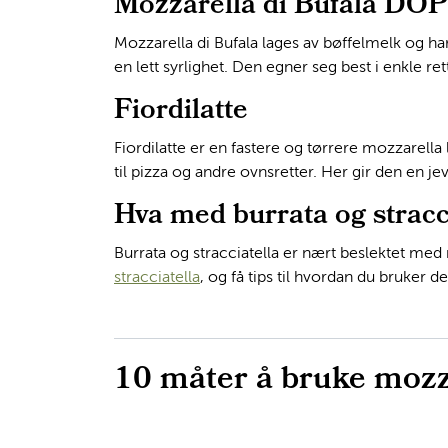
Mozzarella di Bufala DOP
Mozzarella di Bufala lages av bøffelmelk og h
en lett syrlighet. Den egner seg best i enkle re
Fiordilatte
Fiordilatte er en fastere og tørrere mozzarel
til pizza og andre ovnsretter. Her gir den en je
Hva med burrata og stracc
Burrata og stracciatella er nært beslektet m
stracciatella
, og få tips til hvordan du bruker de
10 måter å bruke mozz