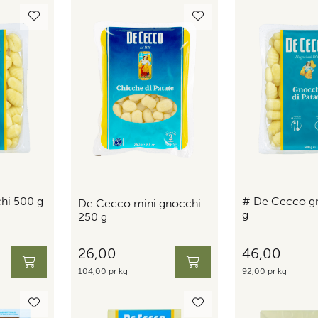
hi 500 g
# De Cecco g
De Cecco mini gnocchi
g
250 g
26,00
46,00
104,00 pr kg
92,00 pr kg