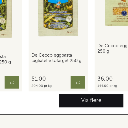
De Cecco eggpa
250 g
De Cecco eggpasta
sta
tagliatelle tofarget 250 g
 250 g
51,00
36,00
204,00 pr kg
144,00 pr kg
Vis flere