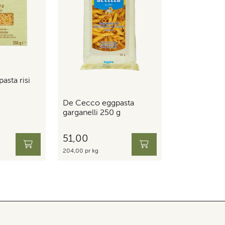
sta risi
De Cecco eggpasta
garganelli 250 g
51,00
204,00 pr kg