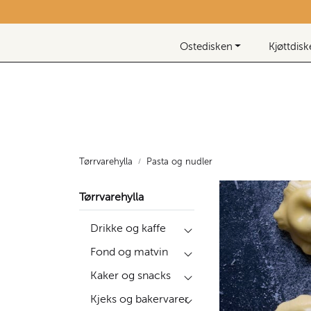
Skip to main content
Nyhetsbrev
Ostedisken
Kjøttdis
Tørrvarehylla
Pasta og nudler
Tørrvarehylla
Drikke og kaffe
Fond og matvin
Kaker og snacks
Kjeks og bakervarer