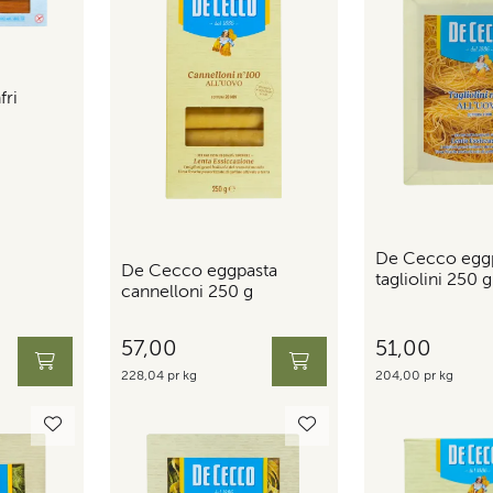
fri
De Cecco egg
De Cecco eggpasta
tagliolini 250 g
cannelloni 250 g
57,00
51,00
228,04 pr kg
204,00 pr kg