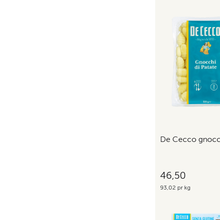
De Cecco gnocc
46,50
93,02 pr kg