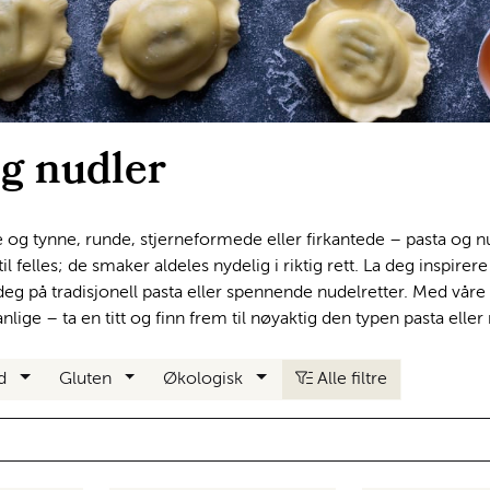
og nudler
e og tynne, runde, stjerneformede eller firkantede – pasta og 
til felles; de smaker aldeles nydelig i riktig rett. La deg inspirer
deg på tradisjonell pasta eller spennende nudelretter. Med vår
lige – ta en titt og finn frem til nøyaktig den typen pasta eller 
nd
Gluten
Økologisk
Alle filtre