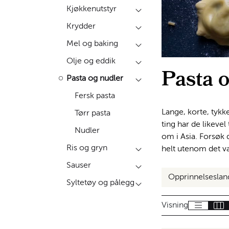
Kjøkkenutstyr
Krydder
Mel og baking
Olje og eddik
Pasta 
Pasta og nudler
Fersk pasta
Lange, korte, tykk
Tørr pasta
ting har de likevel 
Nudler
om i Asia. Forsøk 
Ris og gryn
helt utenom det van
Sauser
Opprinnelsesla
Syltetøy og pålegg
Visning