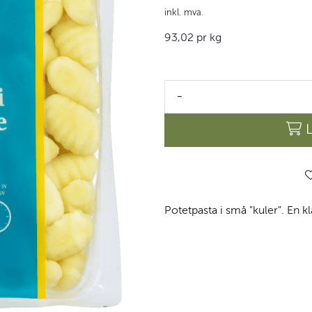
inkl. mva.
93,02 pr kg
-
Potetpasta i små "kuler". En kla