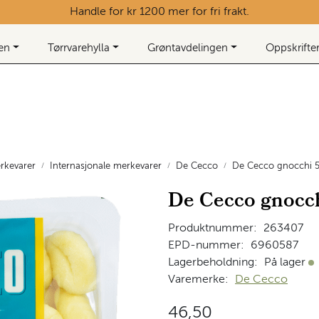
Handle for kr 1200 mer for fri frakt.
ken
Tørrvarehylla
Grøntavdelingen
Oppskrifte
rkevarer
Internasjonale merkevarer
De Cecco
De Cecco gnocchi 
De Cecco gnocch
Produktnummer:
263407
EPD-nummer:
6960587
Lagerbeholdning:
På lager
På
Varemerke:
De Cecco
46,50