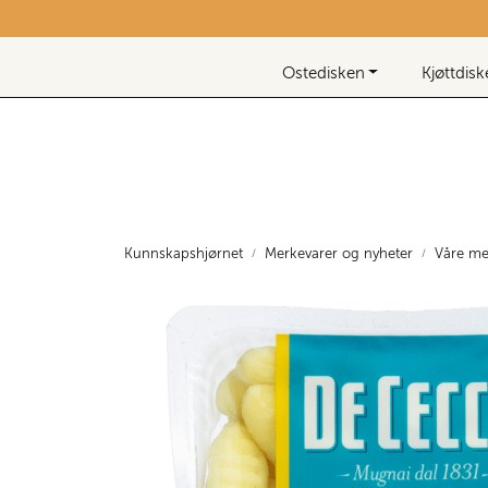
Skip to main content
Nyhetsbrev
Ostedisken
Kjøttdis
Kunnskapshjørnet
Merkevarer og nyheter
Våre me