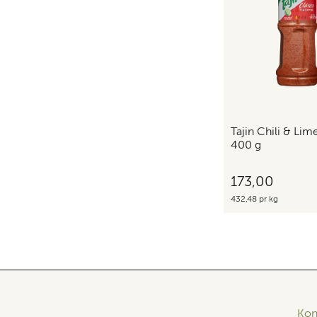
Tajin Chili & Lim
400 g
173,00
432,48 pr kg
Kon