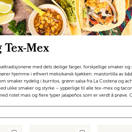
g Tex-Mex
tradisjonene med dets deilige farger, forskjellige smaker og sau
ører hjemme i ethvert meksikansk kjøkken: maistortilla av båd
om smaker nydelig i burritos, grønn salsa fra La Costena og ach
 ulike smaker og styrke – ypperlige til alle tex-mex og tacore
ed ristet mais og flere typer jalapeños som er verdt å prøve.