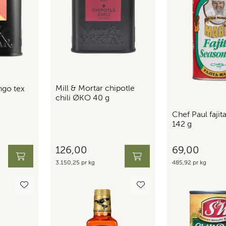
Mill & Mortar chipotle
ngo tex
chili ØKO 40 g
Chef Paul fajit
142 g
126,00
69,00
3.150,25 pr kg
485,92 pr kg