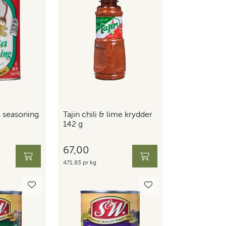
a seasoning
Tajin chili & lime krydder
142 g
67,00
471,83 pr kg