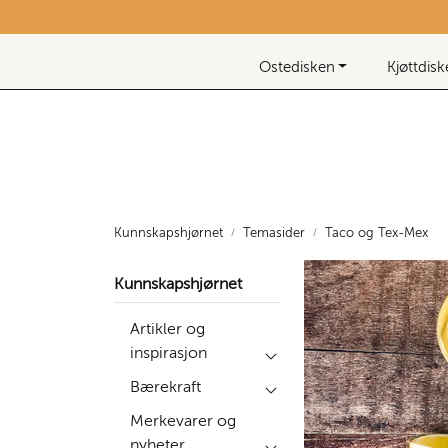
Skip to main content
Nyhetsbrev
Ostedisken
Kjøttdis
Kunnskapshjørnet
Temasider
Taco og Tex-Mex
Kunnskapshjørnet
Artikler og
inspirasjon
Bærekraft
Merkevarer og
nyheter