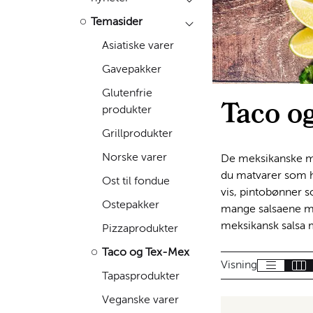
Temasider
Asiatiske varer
Gavepakker
Glutenfrie
Taco o
produkter
Grillprodukter
Norske varer
De meksikanske mat
du matvarer som h
Ost til fondue
vis, pintobønner s
Ostepakker
mange salsaene med
meksikansk salsa m
Pizzaprodukter
Taco og Tex-Mex
Visning
Tapasprodukter
Veganske varer