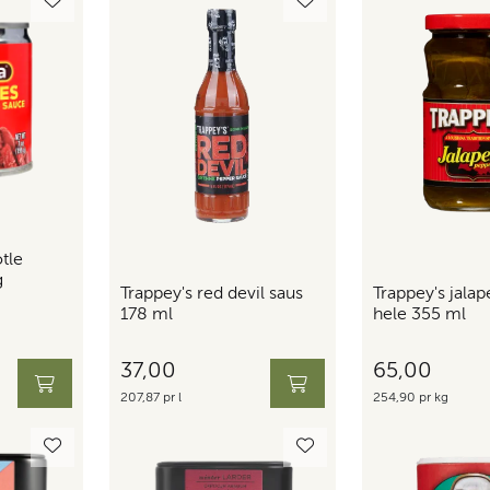
tle
g
Trappey's red devil saus
Trappey's jala
178 ml
hele 355 ml
37,00
65,00
207,87 pr l
254,90 pr kg