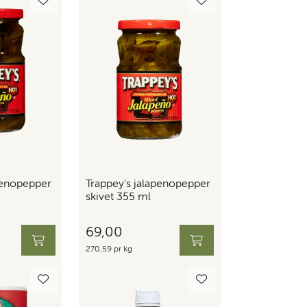
penopepper
Trappey's jalapenopepper
skivet 355 ml
69,00
270,59 pr kg