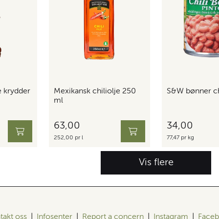
e krydder
Mexikansk chiliolje 250
S&W bønner ch
ml
63,00
34,00
252,00 pr l
77,47 pr kg
Vis flere
takt oss
|
Infosenter
|
Report a concern
|
Instagram
|
Face