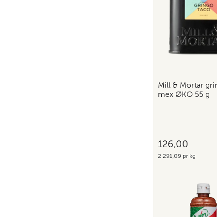
Mill & Mortar gri
mex ØKO 55 g
126,00
2.291,09 pr kg