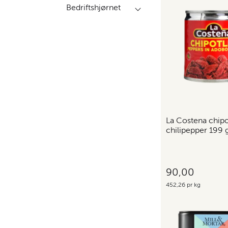
Bedriftshjørnet
La Costena chipo
chilipepper 199 
90,00
452,26 pr kg