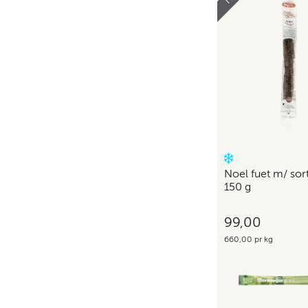
Noel fuet m/ sor
150 g
99,00
660,00 pr kg