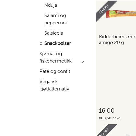
Nduja
Nyhet
Salami og
pepperoni
Salsiccia
Ridderheims min
amigo 20 g
Snackpølser
Sjømat og
fiskehermetikk
Paté og confit
Vegansk
kjøttalternativ
16,00
800,50 pr kg
Nyhet