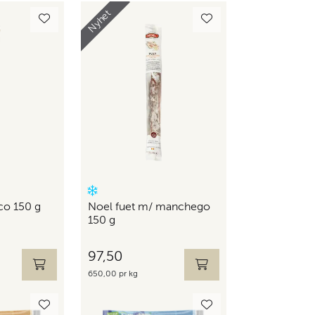
Nyhet
ico 150 g
Noel fuet m/ manchego
150 g
97,50
650,00 pr kg