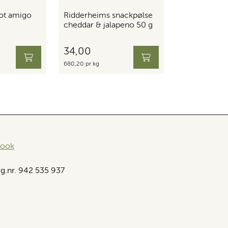
ot amigo
Ridderheims snackpølse
cheddar & jalapeno 50 g
34,00
680,20 pr kg
book
g.nr. 942 535 937