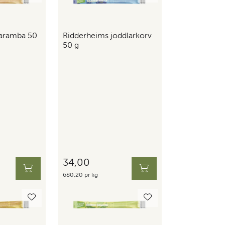
aramba 50
Ridderheims joddlarkorv
50 g
34,00
680,20 pr kg