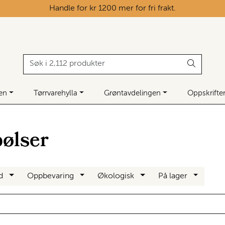
Handle for kr 1200 mer for fri frakt.
ken
Tørrvarehylla
Grøntavdelingen
Oppskrifte
ølser
nd
Oppbevaring
Økologisk
På lager