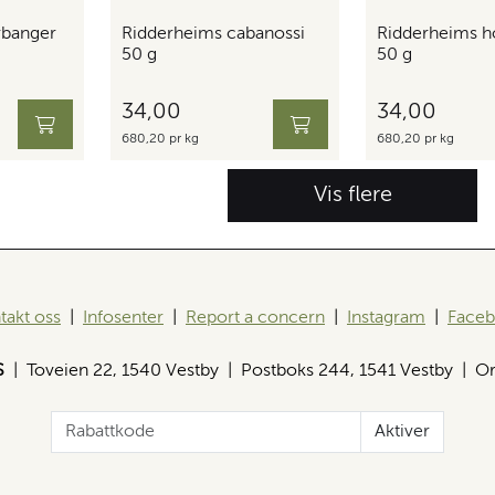
rbanger
Ridderheims cabanossi
Ridderheims h
50 g
50 g
34,00
34,00
680,20 pr kg
680,20 pr kg
Vis flere
takt oss
|
Infosenter
|
Report a concern
|
Instagram
|
Face
S
| Toveien 22, 1540 Vestby | Postboks 244, 1541 Vestby | Or
Aktiver