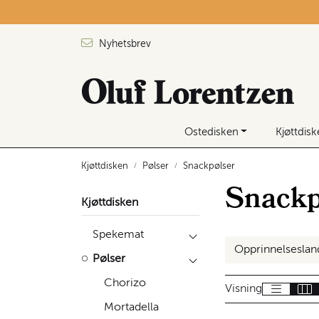
Skip to main content
Nyhetsbrev
Ostedisken
Kjøttdis
Kjøttdisken
Pølser
Snackpølser
Snackp
Kjøttdisken
Spekemat
Opprinnelsesla
Pølser
Chorizo
Visning
Mortadella