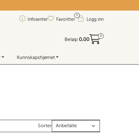
0
Infosenter
Favoritter
Logg inn
0
Beløp
0,00
r
Kunnskapshjørnet
Sorter