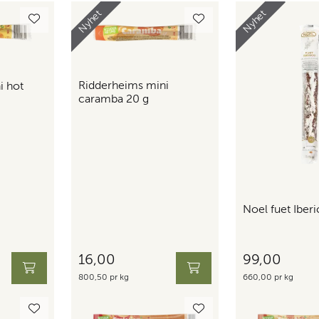
Nyhet
Nyhet
Ridderheims mini
i hot
caramba 20 g
Noel fuet Iber
16,00
99,00
800,50 pr kg
660,00 pr kg