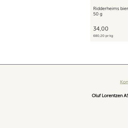
Ridderheims bie
50 g
34,00
680,20 pr kg
Kon
Oluf Lorentzen A