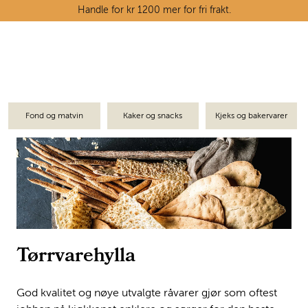
Skip to main content
Handle for kr 1200 mer for fri frakt.
Ostedisken
Kjøttdisken
Fond og matvin
Kaker og snacks
Kjeks og bakervarer
Tørrvarehylla
Grøntavdelingen
Oppskrifter
Kunnskapshjørnet
Tørrvarehylla
God kvalitet og nøye utvalgte råvarer gjør som oftest