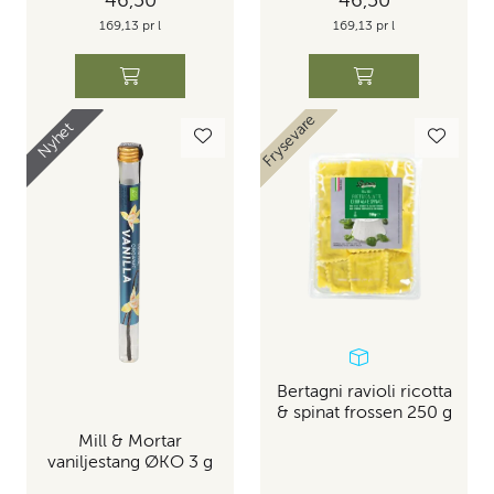
46,50
46,50
169,13 pr l
169,13 pr l
Skaffevare
Frysevare
Bedrift
Nyhet
Bertagni ravioli ricotta
& spinat frossen 250 g
Mill & Mortar
vaniljestang ØKO 3 g