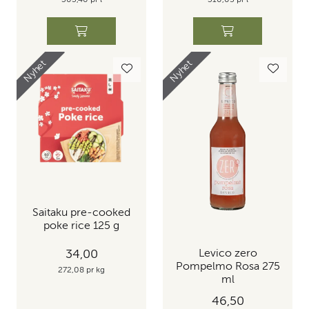
303,40 pr l
310,05 pr l
Nyhet
Nyhet
Saitaku pre-cooked
poke rice 125 g
34,00
Levico zero
Pompelmo Rosa 275
272,08 pr kg
ml
46,50