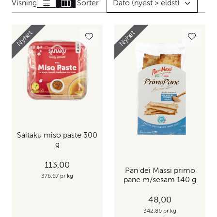
Visning
Sorter
Nyhet
Nyhet
Saitaku miso paste 300
g
113,00
Pan dei Massi primo
376,67 pr kg
pane m/sesam 140 g
48,00
342,86 pr kg