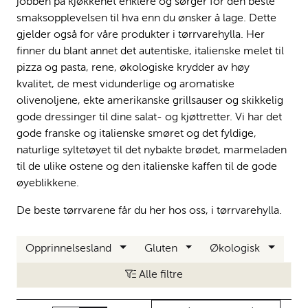
jobben på kjøkkenet enklere og sørger for den beste
smaksopplevelsen til hva enn du ønsker å lage. Dette
gjelder også for våre produkter i tørrvarehylla. Her
finner du blant annet det autentiske, italienske melet til
pizza og pasta, rene, økologiske krydder av høy
kvalitet, de mest vidunderlige og aromatiske
olivenoljene, ekte amerikanske grillsauser og skikkelig
gode dressinger til dine salat- og kjøttretter. Vi har det
gode franske og italienske smøret og det fyldige,
naturlige syltetøyet til det nybakte brødet, marmeladen
til de ulike ostene og den italienske kaffen til de gode
øyeblikkene.
De beste tørrvarene får du her hos oss, i tørrvarehylla.
Opprinnelsesland
Gluten
Økologisk
Alle filtre