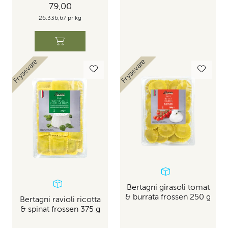
79,00
26.336,67 pr kg
Skaffevare
Skaffevare
Frysevare
Frysevare
Bedrift
Bedrift
Bertagni girasoli tomat
& burrata frossen 250 g
Bertagni ravioli ricotta
& spinat frossen 375 g