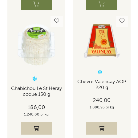
Chèvre Valencay AOP
220 g
Chabichou Le St Heray
coque 150 g
240,00
186,00
1.090,95 pr kg
1.240,00 pr kg