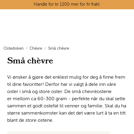
Skip to main content
Handle for kr 1200 mer for fri frakt.
Ostedisken
Kjøttdisken
Ostedisken
Chèvre
Små chèvre
Små chèvre
Tørrvarehylla
Grøntavdelingen
Vi ønsker å gjøre det enklest mulig for deg å finne frem
til dine favoritter! Derfor har vi valgt å dele inn våre
Oppskrifter
oster i små og store oster. De små chevréostene
er mellom ca 60-300 gram - perfekte når du skal sette
sammen et godt ostefat til venner og familie. Skal du ha
Kunnskapshjørnet
større sammenkomster kan det det være lurt å ta en titt
blant de store ostene.