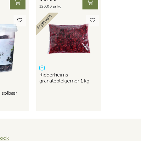
120,00 pr kg
Skaffevare
Frysevare
Bedrift
Ridderheims
granateplekjerner 1 kg
e solbær
book