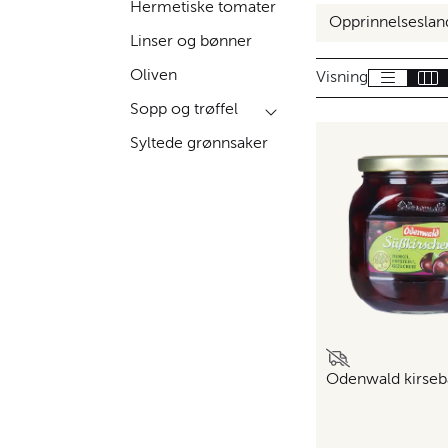
Hermetiske tomater
Opprinnelsesla
Linser og bønner
Oliven
Visning
Sopp og trøffel
Syltede grønnsaker
Odenwald kirseb