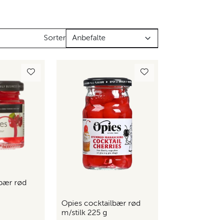
Sorter
lbær rød
Opies cocktailbær rød
m/stilk 225 g