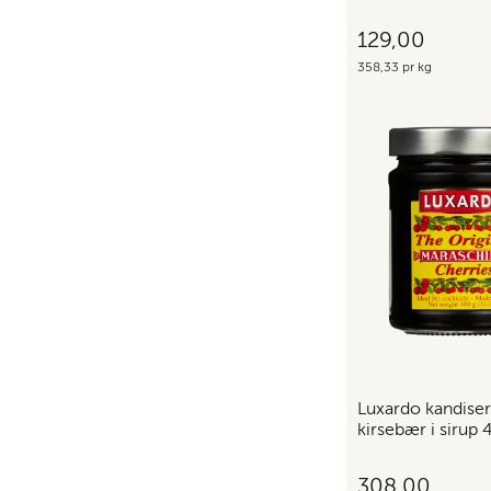
129,00
358,33 pr kg
Luxardo kandiser
kirsebær i sirup 
308,00