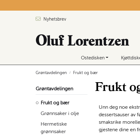
Skip to main content
Nyhetsbrev
Ostedisken
Kjøttdis
Grøntavdelingen
Frukt og bær
Frukt o
Grøntavdelingen
Frukt og bær
Unn deg noe ekstra
Grønnsaker i olje
dessertsauser av fø
smaksrike morelle
Hermetiske
gjestene dine en f
grønnsaker