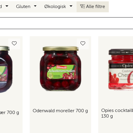
nd
Gluten
Økologisk
Alle filtre
Opies cocktai
Odenwald moreller 700 g
ær 700 g
130 g