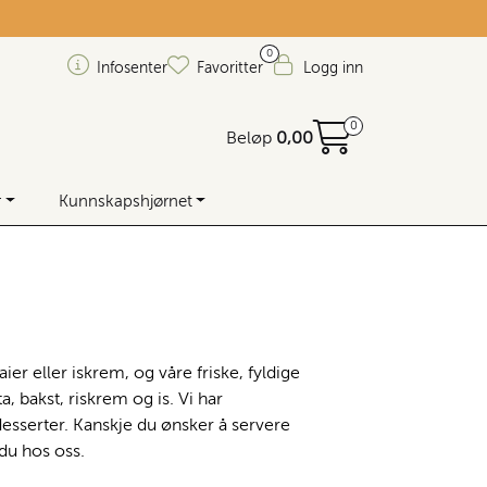
0
Infosenter
Favoritter
Logg inn
0
Beløp
0,00
r
Kunnskapshjørnet
er eller iskrem, og våre friske, fyldige
, bakst, riskrem og is. Vi har
esserter. Kanskje du ønsker å servere
 du hos oss.