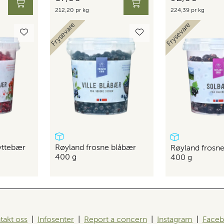
212,20 pr kg
224,39 pr kg
Skaffevare
Skaffevare
Frysevare
Frysevare
Bedrift
Bedrift
yttebær
Røyland frosne blåbær
Røyland frosn
400 g
400 g
takt oss
|
Infosenter
|
Report a concern
|
Instagram
|
Face