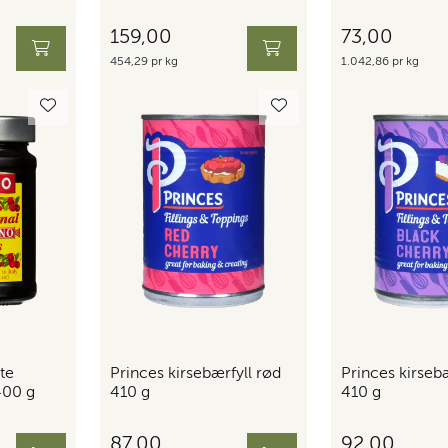
159,00
73,00
454,29 pr kg
1.042,86 pr kg
te
Princes kirsebærfyll rød
Princes kirsebæ
400 g
410 g
410 g
87,00
92,00