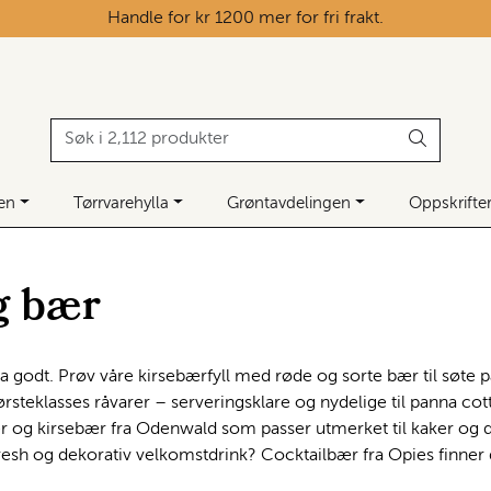
Handle for kr 1200 mer for fri frakt.
ken
Tørrvarehylla
Grøntavdelingen
Oppskrifte
g bær
 godt. Prøv våre kirsebærfyll med røde og sorte bær til søte pai
rsteklasses råvarer – serveringsklare og nydelige til panna cotta
r og kirsebær fra Odenwald som passer utmerket til kaker og d
resh og dekorativ velkomstdrink? Cocktailbær fra Opies finner