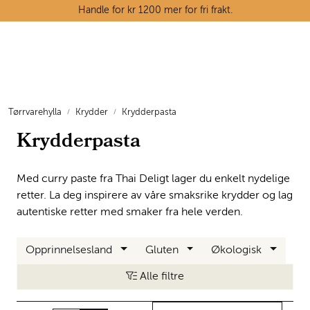
Skip to main content
Handle for kr 1200 mer for fri frakt.
Ostedisken
Kjøttdisken
Tørrvarehylla
Krydder
Krydderpasta
Krydderpasta
Tørrvarehylla
Grøntavdelingen
Med curry paste fra Thai Deligt lager du enkelt nydelige
retter. La deg inspirere av våre smaksrike krydder og lag
Oppskrifter
autentiske retter med smaker fra hele verden.
Kunnskapshjørnet
Opprinnelsesland
Gluten
Økologisk
Alle filtre