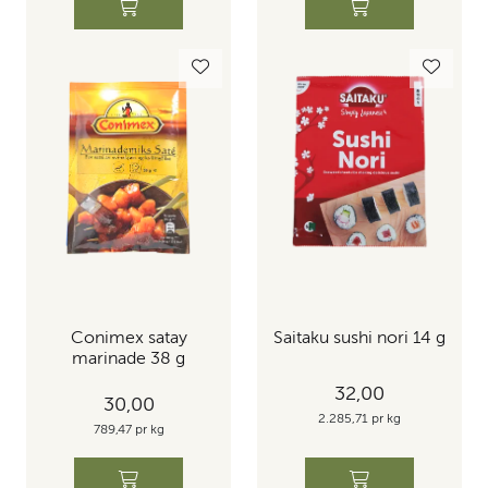
Saitaku sushi nori 14 g
Conimex satay
marinade 38 g
32,00
30,00
2.285,71 pr kg
789,47 pr kg