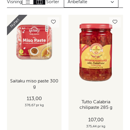
Visning
Sorter
Nyhet
Saitaku miso paste 300
g
113,00
Tutto Calabria
376,67 pr kg
chilipaste 285 g
107,00
375,44 pr kg