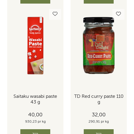
Saitaku wasabi paste
TD Red curry paste 110
43 g
g
40,00
32,00
930,23 pr kg
290,91 pr kg