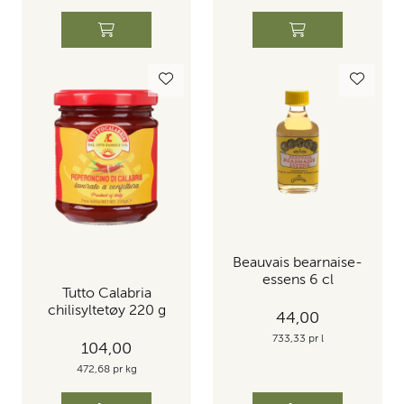
Beauvais bearnaise-
essens 6 cl
Tutto Calabria
chilisyltetøy 220 g
44,00
733,33 pr l
104,00
472,68 pr kg