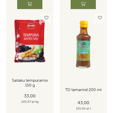
Saitaku tempuramix
150 g
TD tamarind 200 ml
33,00
220,07 pr kg
43,00
215,00 pr l