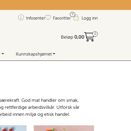
0
Infosenter
Favoritter
Logg inn
0
Beløp
0,00
r
Kunnskapshjørnet
ed bærekraft. God mat handler om smak,
 rettferdige arbeidsvilkår. Utforsk vår
arbeid innen miljø og etisk handel.