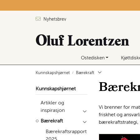
Skip to main content
Nyhetsbrev
Ostedisken
Kjøttdis
Kunnskapshjørnet
Bærekraft
Bærekr
Kunnskapshjørnet
Artikler og
Vi brenner for mat
inspirasjon
friskhet og ansvar
Bærekraft
bærekraftstrategi,
Bærekraftsrapport
2025