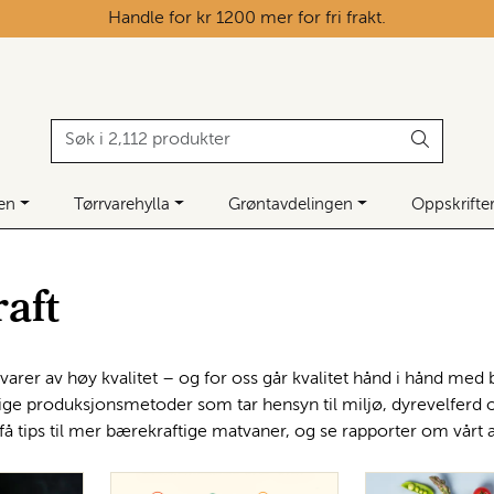
Handle for kr 1200 mer for fri frakt.
ken
Tørrvarehylla
Grøntavdelingen
Oppskrifte
aft
varer av høy kvalitet – og for oss går kvalitet hånd i hånd m
lige produksjonsmetoder som tar hensyn til miljø, dyrevelferd og
 få tips til mer bærekraftige matvaner, og se rapporter om vårt 