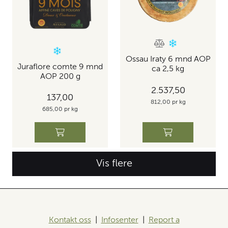
Ossau Iraty 6 mnd AOP
Juraflore comte 9 mnd
ca 2,5 kg
AOP 200 g
2.537,50
137,00
812,00 pr kg
685,00 pr kg
Vis flere
Kontakt oss
|
Infosenter
|
Report a