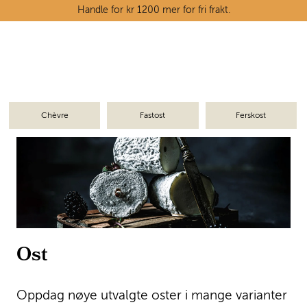
Skip to main content
Handle for kr 1200 mer for fri frakt.
Ostedisken
Kjøttdisken
Chèvre
Fastost
Ferskost
Tørrvarehylla
Grøntavdelingen
Oppskrifter
Kunnskapshjørnet
Ost
Oppdag nøye utvalgte oster i mange varianter