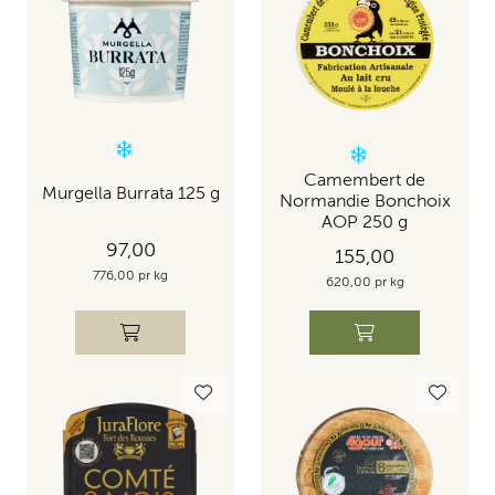
Camembert de
Murgella Burrata 125 g
Normandie Bonchoix
AOP 250 g
97,00
155,00
776,00 pr kg
620,00 pr kg