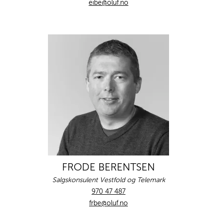
eibe@oluf.no
FRODE BERENTSEN
Salgskonsulent Vestfold og Telemark
970 47 487
frbe@oluf.no