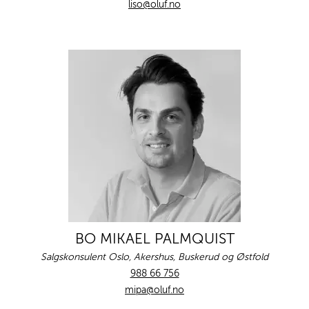
liso@oluf.no
BO MIKAEL PALMQUIST
Salgskonsulent Oslo, Akershus, Buskerud og Østfold
988 66 756
mipa@oluf.no