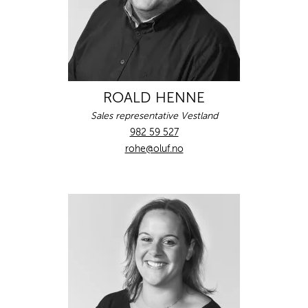
ROALD HENNE
Sales representative Vestland
982 59 527
rohe@oluf.no