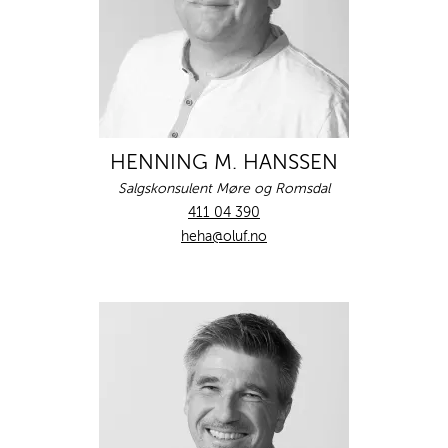
HENNING M. HANSSEN
Salgskonsulent Møre og Romsdal
411 04 390
heha@oluf.no