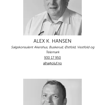
ALEX K. HANSEN
Salgskonsulent Akershus, Buskerud, Østfold, Vestfold og
Telemark
930 17 950
alha@oluf.no