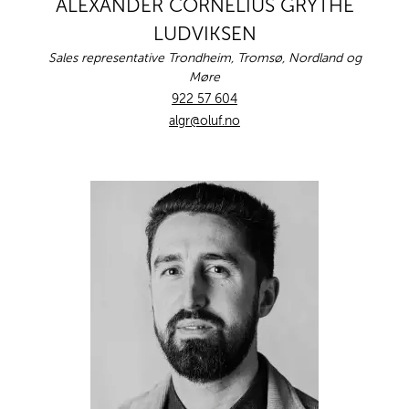
ALEXANDER CORNELIUS GRYTHE
LUDVIKSEN
Sales representative Trondheim, Tromsø, Nordland og
Møre
922 57 604
algr@oluf.no