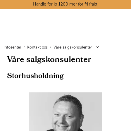
Skip to main content
Handle for kr 1200 mer for fri frakt.
Ostedisken
Kjøttdisken
Infosenter
Kontakt oss
Våre salgskonsulenter
Våre salgskonsulenter
Tørrvarehylla
Grøntavdelingen
Storhusholdning
Oppskrifter
Kunnskapshjørnet