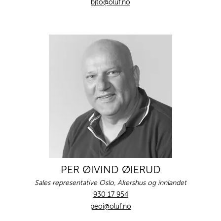
bjto@oluf.no
PER ØIVIND ØIERUD
Sales representative Oslo, Akershus og innlandet
930 17 954
peoi@oluf.no