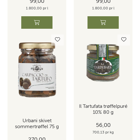
99,00
99,00
1.800,00 pr l
1.800,00 pr l
Il Tartufata trøffelpuré
10% 80 g
Urbani skivet
56,00
sommertrøffel 75 g
700,13 pr kg
270,00