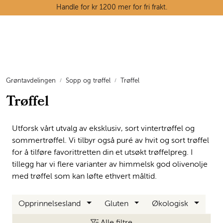
Skip to main content
Handle for kr 1200 mer for fri frakt.
Ostedisken
Kjøttdisken
Grøntavdelingen
Sopp og trøffel
Trøffel
Trøffel
Tørrvarehylla
Grøntavdelingen
Utforsk vårt utvalg av eksklusiv, sort vintertrøffel og
sommertrøffel. Vi tilbyr også puré av hvit og sort trøffel
Oppskrifter
for å tilføre favorittretten din et utsøkt trøffelpreg. I
tillegg har vi flere varianter av himmelsk god olivenolje
med trøffel som kan løfte ethvert måltid.
Kunnskapshjørnet
Opprinnelsesland
Gluten
Økologisk
Alle filtre