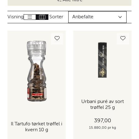
Visning
Sorter
Urbani puré av sort
trøffel 25 g
397,00
Il Tartufo tørket trøffel i
15.880,00 pr kg
kvern 10 g