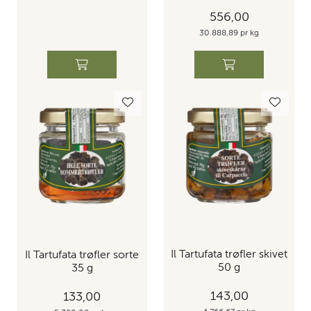
556,00
30.888,89 pr kg
Il Tartufata trøfler skivet
Il Tartufata trøfler sorte
50 g
35 g
143,00
133,00