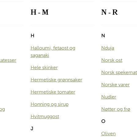
H - M
N - R
H
N
Halloumi, fetaost og
Nduja
saganaki
katesser
Norsk ost
Hele skinker
Norsk spekemat
Hermetiske grønnsaker
Norske varer
Hermetiske tomater
Nudler
Honning og sirup
 og
Nøtter og frø
Hvitmuggost
O
J
Oliven