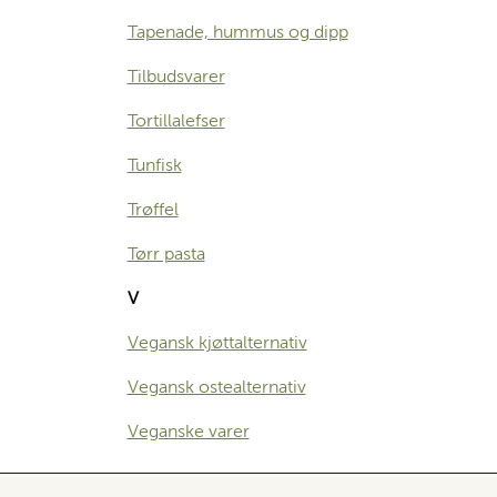
Tapenade, hummus og dipp
Tilbudsvarer
Tortillalefser
Tunfisk
Trøffel
Tørr pasta
V
Vegansk kjøttalternativ
Vegansk ostealternativ
Veganske varer