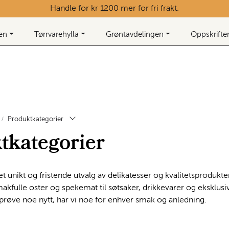
Handle for kr 1200 mer for fri frakt.
ken
Tørrvarehylla
Grøntavdelingen
Oppskrifte
Produktkategorier
tkategorier
et unikt og fristende utvalg av delikatesser og kvalitetsprodukt
akfulle oster og spekemat til søtsaker, drikkevarer og eksklusive
il prøve noe nytt, har vi noe for enhver smak og anledning.