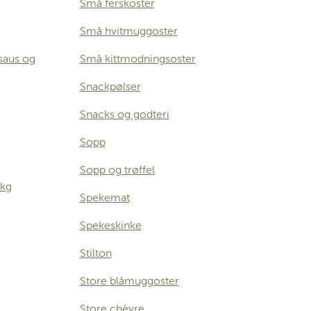
Små ferskoster
Små hvitmuggoster
saus og
Små kittmodningsoster
Snackpølser
Snacks og godteri
Sopp
Sopp og trøffel
 kg
Spekemat
Spekeskinke
Stilton
Store blåmuggoster
Store chèvre