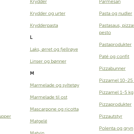
Krydder
Parmesan
Krydder og urter
Pasta og nudler
Krydderpasta
Pastasaus, pizza
pesto
L
Pastaprodukter
Laks, ørret og fjellrøye
Paté og confit
Linser og bønner
Pizzabunner
M
Pizzamel 10-25
Marmelade og syltetøy
Pizzamel 1-5 kg
Marmelade til ost
Pizzaprodukter
Mascarpone og ricotta
upper
Pizzautstyr
Matgelé
Polenta og gryn
Matvin