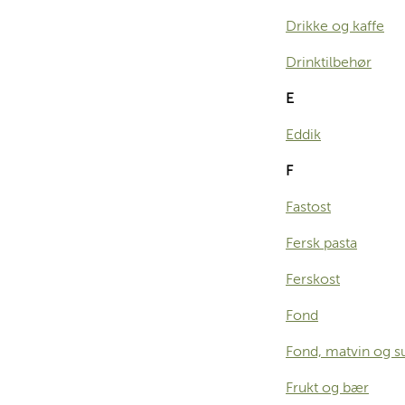
Drikke og kaffe
Drinktilbehør
E
Eddik
F
Fastost
Fersk pasta
Ferskost
Fond
Fond, matvin og s
Frukt og bær