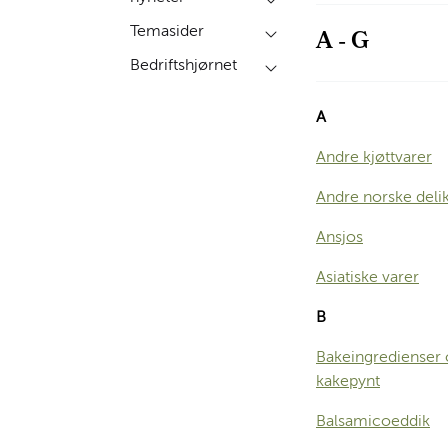
A - G
Temasider
Bedriftshjørnet
A
Andre kjøttvarer
Andre norske deli
Ansjos
Asiatiske varer
B
Bakeingredienser
kakepynt
Balsamicoeddik