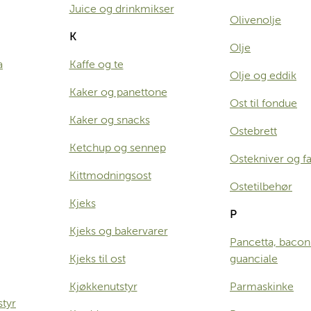
Juice og drinkmikser
Olivenolje
K
Olje
a
Kaffe og te
Olje og eddik
Kaker og panettone
Ost til fondue
Kaker og snacks
Ostebrett
Ketchup og sennep
Ostekniver og fa
Kittmodningsost
Ostetilbehør
Kjeks
P
Kjeks og bakervarer
Pancetta, bacon
Kjeks til ost
guanciale
Kjøkkenutstyr
Parmaskinke
styr