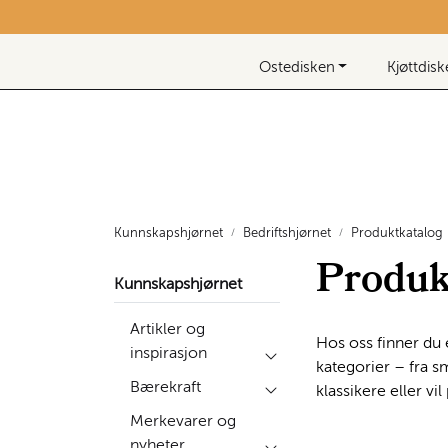
Skip to main content
Nyhetsbrev
Ostedisken
Kjøttdis
Kunnskapshjørnet
Bedriftshjørnet
Produktkatalog
Produk
Kunnskapshjørnet
Artikler og
Hos oss finner du 
inspirasjon
kategorier – fra sm
Bærekraft
klassikere eller v
Merkevarer og
nyheter