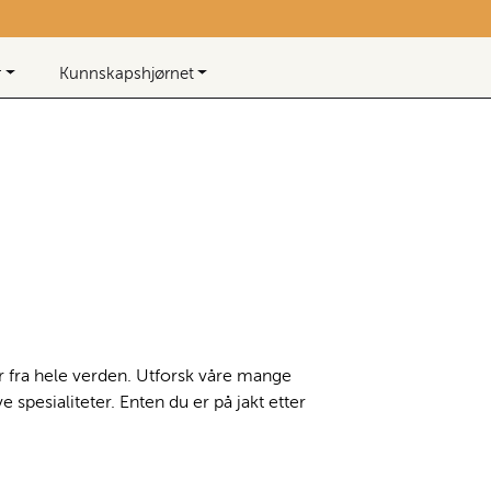
Beløp
0,00
0
Infosenter
Favoritter
Logg inn
r
Kunnskapshjørnet
er fra hele verden. Utforsk våre mange
 spesialiteter. Enten du er på jakt etter