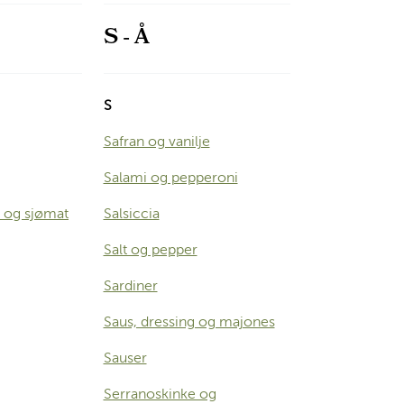
S - Å
S
Safran og vanilje
Salami og pepperoni
 og sjømat
Salsiccia
Salt og pepper
Sardiner
Saus, dressing og majones
Sauser
Serranoskinke og