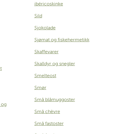
ibéricoskinke
Sild
Sjokolade
Sjømat og fiskehermetikk
Skaffevarer
Skalldyr og snegler
t
Smelteost
Smør
Små blåmuggoster
 og
Små chèvre
Små fastoster