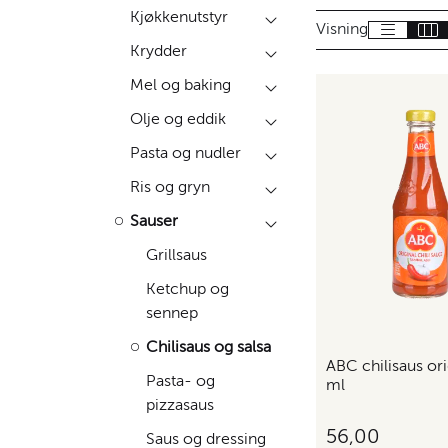
Kjøkkenutstyr
Visning
Krydder
Mel og baking
Olje og eddik
Pasta og nudler
Ris og gryn
Sauser
Grillsaus
Ketchup og
sennep
Chilisaus og salsa
ABC chilisaus ori
Pasta- og
ml
pizzasaus
56,00
Saus og dressing