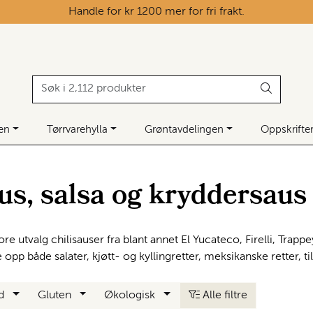
Handle for kr 1200 mer for fri frakt.
ken
Tørrvarehylla
Grøntavdelingen
Oppskrifte
us, salsa og kryddersaus
store utvalg chilisauser fra blant annet El Yucateco, Firelli, Trap
e opp både salater, kjøtt- og kyllingretter, meksikanske retter,
nd
Gluten
Økologisk
Alle filtre