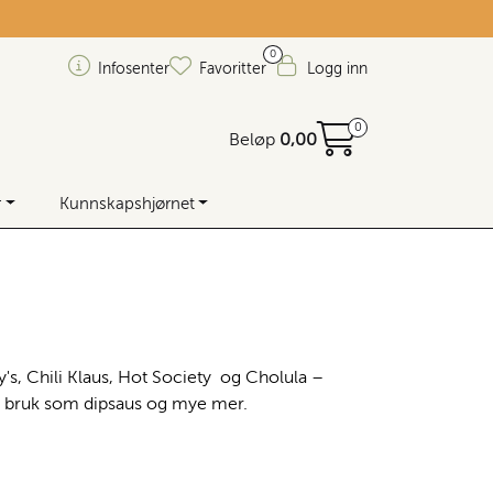
0
Infosenter
Favoritter
Logg inn
0
Beløp
0,00
r
Kunnskapshjørnet
pey's, Chili Klaus, Hot Society og Cholula –
 til bruk som dipsaus og mye mer.