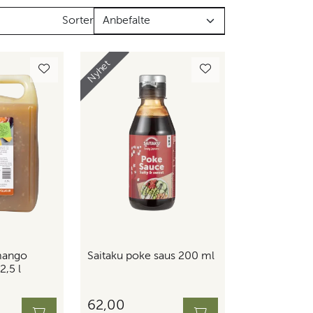
Sorter
Nyhet
mango
Saitaku poke saus 200 ml
2,5 l
62,00