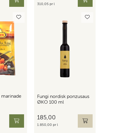
310,05 pr l
 marinade
Fungi nordisk ponzusaus
ØKO 100 ml
185,00
1.850,00 pr l