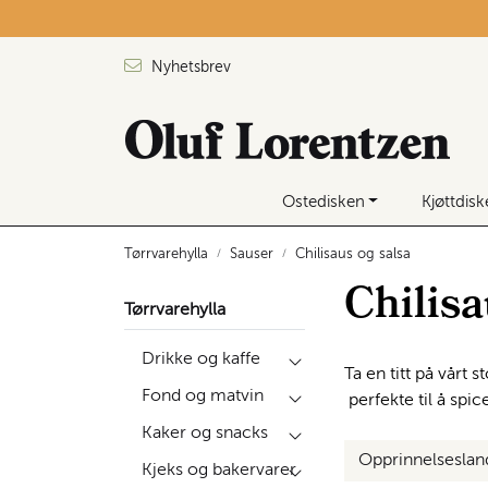
Skip to main content
Nyhetsbrev
Ostedisken
Kjøttdis
Tørrvarehylla
Sauser
Chilisaus og salsa
Chilisa
Tørrvarehylla
Drikke og kaffe
Ta en titt på vårt 
Fond og matvin
perfekte til å spic
Kaker og snacks
Opprinnelsesla
Kjeks og bakervarer