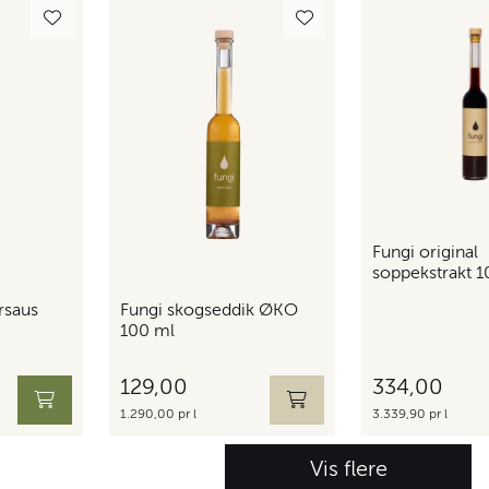
Fungi original
soppekstrakt 1
rsaus
Fungi skogseddik ØKO
100 ml
129,00
334,00
1.290,00 pr l
3.339,90 pr l
Vis flere