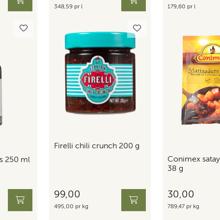
348,59 pr l
179,60 pr l
Firelli chili crunch 200 g
Conimex satay
s 250 ml
38 g
99,00
30,00
495,00 pr kg
789,47 pr kg