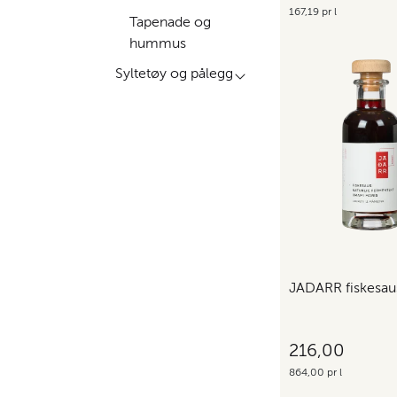
167,19 pr l
Tapenade og
hummus
Syltetøy og pålegg
JADARR fiskesau
216,00
864,00 pr l