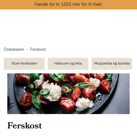
Skip to main content
Handle for kr 1200 mer for fri frakt.
Ostedisken
Kjøttdisken
Ostedisken
Ferskost
Tørrvarehylla
Store ferskoster
Halloumi og feta
Mozzarella og burrata
Grøntavdelingen
Oppskrifter
Kunnskapshjørnet
Ferskost