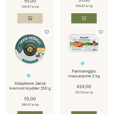
55,00
55,00
366,67 pr kg
366,67 pr kg
Parmareggio
mascarpone 2 kg
Ystepikene Jærsk
614,00
kremost krydder 150 g
307,00 pr kg
55,00
366,67 pr kg