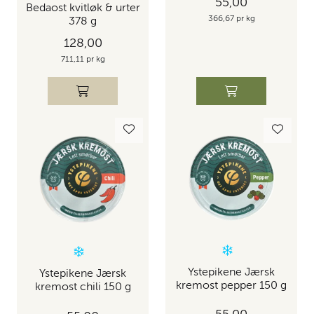
55,00
Bedaost kvitløk & urter
366,67 pr kg
378 g
128,00
711,11 pr kg
Ystepikene Jærsk
Ystepikene Jærsk
kremost pepper 150 g
kremost chili 150 g