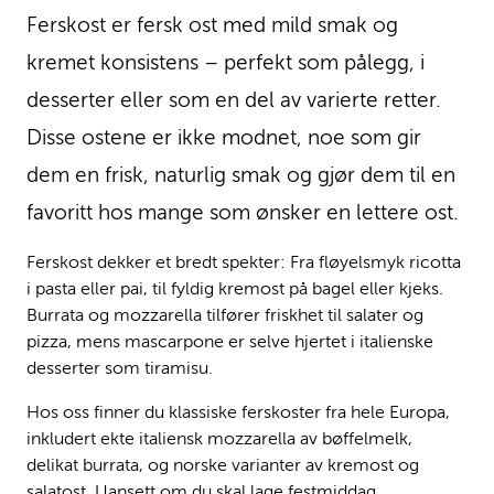
Ferskost er fersk ost med mild smak og
kremet konsistens – perfekt som pålegg, i
desserter eller som en del av varierte retter.
Disse ostene er ikke modnet, noe som gir
dem en frisk, naturlig smak og gjør dem til en
favoritt hos mange som ønsker en lettere ost.
Ferskost dekker et bredt spekter: Fra fløyelsmyk ricotta
i pasta eller pai, til fyldig kremost på bagel eller kjeks.
Burrata og mozzarella tilfører friskhet til salater og
pizza, mens mascarpone er selve hjertet i italienske
desserter som tiramisu.
Hos oss finner du klassiske ferskoster fra hele Europa,
inkludert ekte italiensk mozzarella av bøffelmelk,
delikat burrata, og norske varianter av kremost og
salatost. Uansett om du skal lage festmiddag,