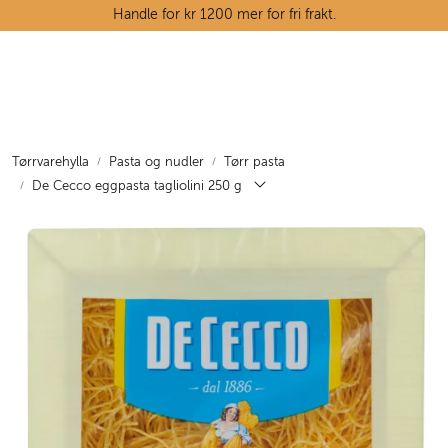
Skip to main content
Handle for kr 1200 mer for fri frakt.
Ostedisken
Kjøttdisken
Tørrvarehylla
Pasta og nudler
Tørr pasta
De Cecco eggpasta tagliolini 250 g
Tørrvarehylla
Grøntavdelingen
Oppskrifter
Kunnskapshjørnet