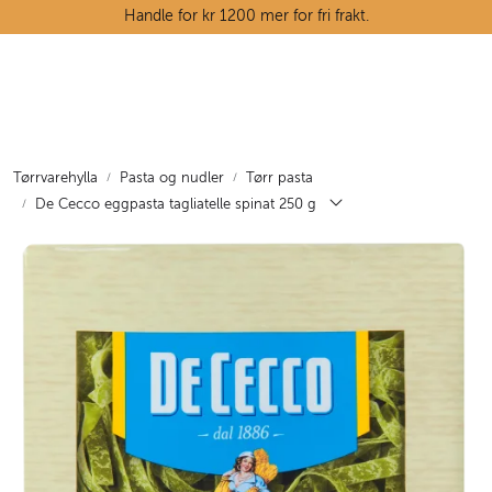
Skip to main content
Handle for kr 1200 mer for fri frakt.
Ostedisken
Kjøttdisken
Tørrvarehylla
Pasta og nudler
Tørr pasta
De Cecco eggpasta tagliatelle spinat 250 g
Tørrvarehylla
Grøntavdelingen
Oppskrifter
Kunnskapshjørnet