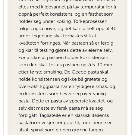
Cecco har også sitt eget kildevann! Semulen
eltes med kildevannet på lav temperatur for å
oppnå perfekt konsistens, og en fasthet som
holder seg under koking. Tørkeprosessen
følges også nøye, og det kan ta helt opp til 40
timer. Ingenting skal forhastes slik at
kvaliteten forringes. Når pastaen så er ferdig
og klar til testing gjøres dette av eierne selv.
For å sikre at pastaen holder konsistensen
som den skal, testes pastaen også 5-10 min
etter første smaking. De Cecco pasta skal
holde konsistensen og ikke bli grøtete og
overkokt. Eggpasta har en fyldigere smak, og
en konsistens som hever seg over vanlig
pasta. Dette er pasta av ypperste kvalitet, og
selv det meste av fersk pasta må se seg
forbigått. Tagliatelle er en klassisk italiensk
pastaform vi kjenner godt til, men denne er
tilsatt spinat som gir den grønne fargen.