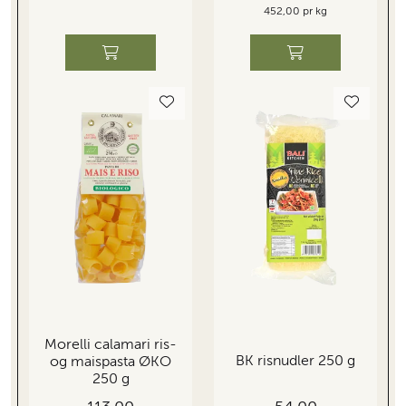
452,00 pr kg
Morelli calamari ris-
BK risnudler 250 g
og maispasta ØKO
250 g