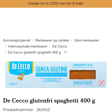
Skip to main content
Handle for kr 1200 mer for fri frakt.
Ostedisken
Kjøttdisken
Kunnskapshjørnet
Merkevarer og nyheter
Våre merkevarer
Internasjonale merkevarer
De Cecco
Tørrvarehylla
De Cecco glutenfri spaghetti 400 g
Grøntavdelingen
Oppskrifter
Kunnskapshjørnet
De Cecco glutenfri spaghetti 400 g
Produktnummer:
263412