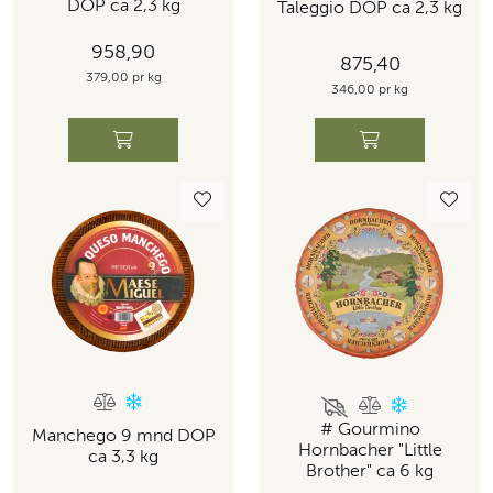
DOP ca 2,3 kg
Taleggio DOP ca 2,3 kg
958,90
875,40
379,00 pr kg
346,00 pr kg
# Gourmino
Manchego 9 mnd DOP
Hornbacher "Little
ca 3,3 kg
Brother" ca 6 kg