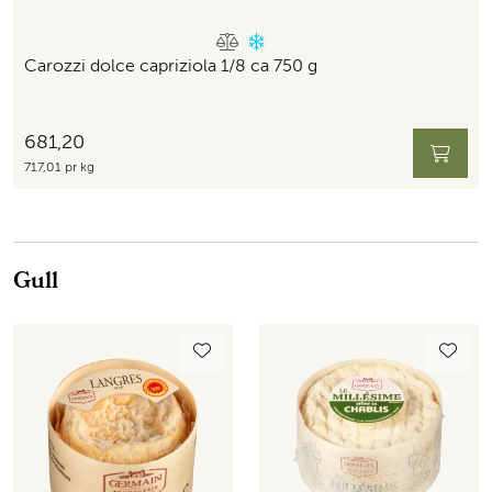
Carozzi dolce capriziola 1/8 ca 750 g
681,20
717,01 pr kg
Gull