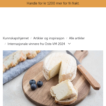
Skip to main content
Handle for kr 1200 mer for fri frakt.
Ostedisken
Kjøttdisken
Kunnskapshjørnet
Artikler og inspirasjon
Alle artikler
Internasjonale vinnere fra Oste-VM 2024
Tørrvarehylla
Grøntavdelingen
Oppskrifter
Kunnskapshjørnet