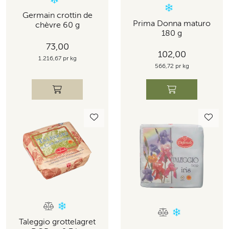
Germain crottin de
Prima Donna maturo
chèvre 60 g
180 g
73,00
102,00
1.216,67 pr kg
566,72 pr kg
Taleggio grottelagret