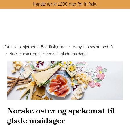
Skip to main content
Handle for kr 1200 mer for fri frakt.
Ostedisken
Kjøttdisken
Kunnskapshjørnet
Bedriftshjørnet
Menyinspirasjon bedrift
Norske oster og spekemat til glade maidager
Tørrvarehylla
Grøntavdelingen
Oppskrifter
Kunnskapshjørnet
Norske oster og spekemat til
glade maidager