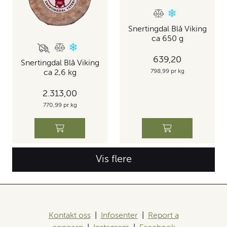
Snertingdal Blå Viking
ca 650 g
639,20
Snertingdal Blå Viking
798,99 pr kg
ca 2,6 kg
2.313,00
770,99 pr kg
Vis flere
Kontakt oss
|
Infosenter
|
Report a