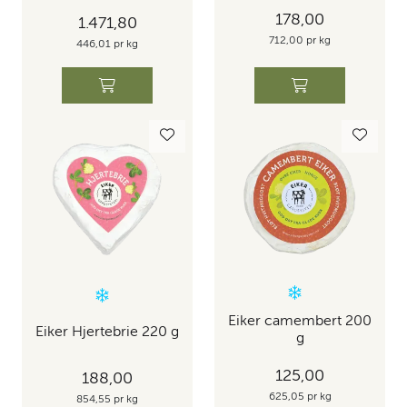
178,00
1.471,80
712,00 pr kg
446,01 pr kg
Eiker camembert 200
Eiker Hjertebrie 220 g
g
125,00
188,00
625,05 pr kg
854,55 pr kg