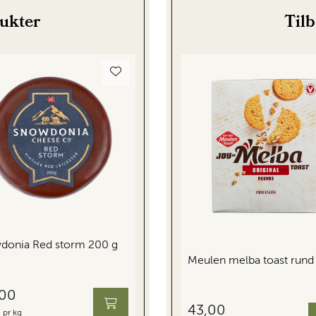
dukter
Til
donia Red storm 200 g
Meulen melba toast rund
,00
43,00
 pr kg