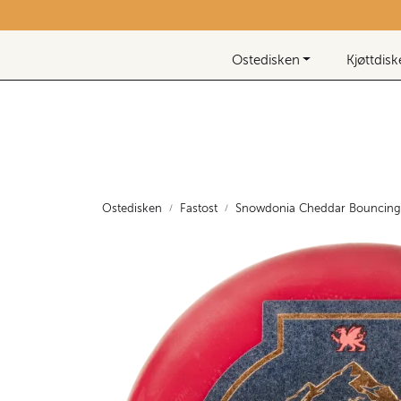
Skip to main content
Nyhetsbrev
Ostedisken
Kjøttdis
Ostedisken
Fastost
Snowdonia Cheddar Bouncing 