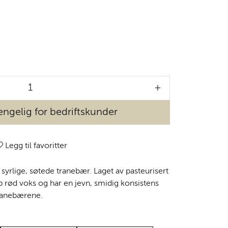
+
engelig for bedriftskunder
Legg til favoritter
yrlige, søtede tranebær. Laget av pasteurisert
 rød voks og har en jevn, smidig konsistens
tranebærene.