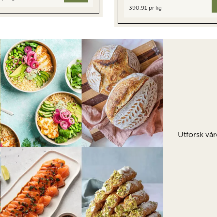
390,91 pr kg
Utforsk vår