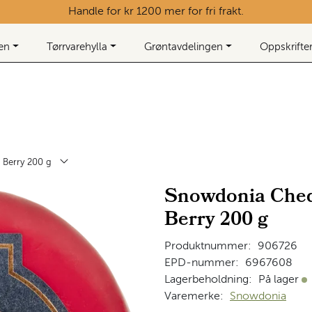
Handle for kr 1200 mer for fri frakt.
ken
Tørrvarehylla
Grøntavdelingen
Oppskrifte
Berry 200 g
Snowdonia Ched
Berry 200 g
Produktnummer:
906726
EPD-nummer:
6967608
Lagerbeholdning:
På lager
På
Varemerke:
Snowdonia