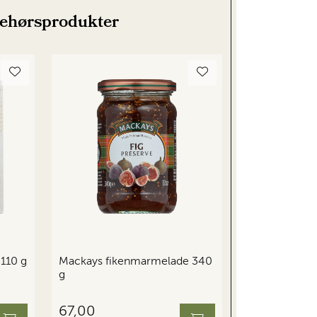
behørsprodukter
 110 g
Mackays fikenmarmelade 340
g
67,00