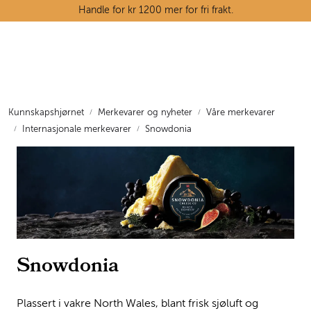
Skip to main content
Handle for kr 1200 mer for fri frakt.
Ostedisken
Kjøttdisken
Kunnskapshjørnet
Merkevarer og nyheter
Våre merkevarer
Internasjonale merkevarer
Snowdonia
Tørrvarehylla
Grøntavdelingen
Oppskrifter
Kunnskapshjørnet
Snowdonia
Plassert i vakre North Wales, blant frisk sjøluft og