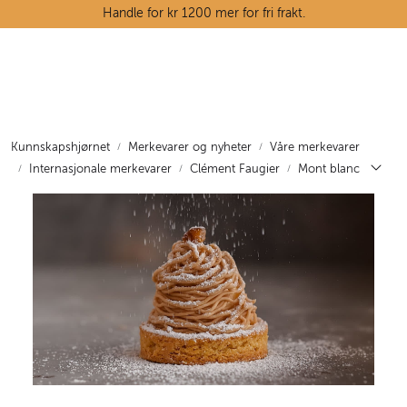
Skip to main content
Handle for kr 1200 mer for fri frakt.
Ostedisken
Kjøttdisken
Kunnskapshjørnet
Merkevarer og nyheter
Våre merkevarer
Internasjonale merkevarer
Clément Faugier
Mont blanc
Tørrvarehylla
Grøntavdelingen
Oppskrifter
Kunnskapshjørnet