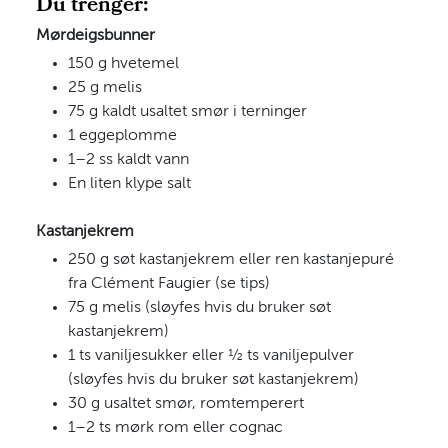
Du trenger:
Mørdeigsbunner
150 g hvetemel
25 g melis
75 g kaldt usaltet smør i terninger
1 eggeplomme
1–2 ss kaldt vann
En liten klype salt
Kastanjekrem
250 g søt kastanjekrem eller ren kastanjepuré
fra Clément Faugier (se tips)
75 g melis (sløyfes hvis du bruker søt
kastanjekrem)
1 ts vaniljesukker eller ½ ts vaniljepulver
(sløyfes hvis du bruker søt kastanjekrem)
30 g usaltet smør, romtemperert
1–2 ts mørk rom eller cognac