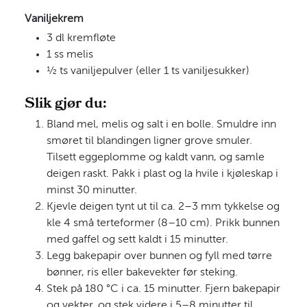
Vaniljekrem
3 dl kremfløte
1 ss melis
½ ts vaniljepulver (eller 1 ts vaniljesukker)
Slik gjør du:
Bland mel, melis og salt i en bolle. Smuldre inn
smøret til blandingen ligner grove smuler.
Tilsett eggeplomme og kaldt vann, og samle
deigen raskt. Pakk i plast og la hvile i kjøleskap i
minst 30 minutter.
Kjevle deigen tynt ut til ca. 2–3 mm tykkelse og
kle 4 små terteformer (8–10 cm). Prikk bunnen
med gaffel og sett kaldt i 15 minutter.
Legg bakepapir over bunnen og fyll med tørre
bønner, ris eller bakevekter før steking.
Stek på 180 °C i ca. 15 minutter. Fjern bakepapir
og vekter, og stek videre i 5–8 minutter til