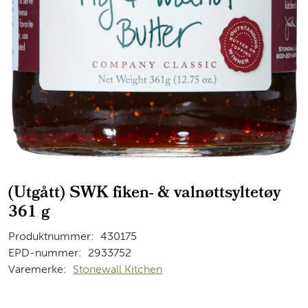
(Utgått) SWK fiken- & valnøttsyltetøy
361 g
Produktnummer:
430175
EPD-nummer:
2933752
Varemerke:
Stonewall Kitchen