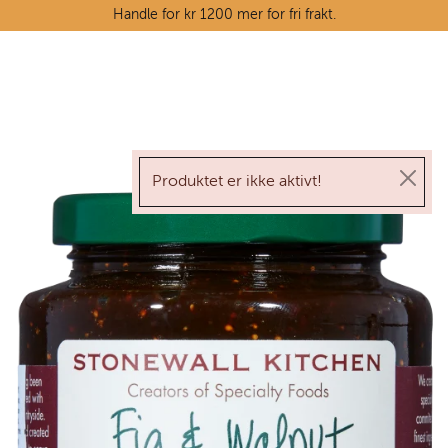
Skip to main content
Handle for kr 1200 mer for fri frakt.
Ostedisken
Kjøttdisken
Produktet er ikke aktivt!
Tørrvarehylla
Grøntavdelingen
Oppskrifter
Kunnskapshjørnet