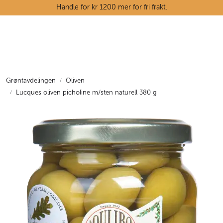
Skip to main content
Handle for kr 1200 mer for fri frakt.
Ostedisken
Kjøttdisken
Grøntavdelingen
Oliven
Lucques oliven picholine m/sten naturell 380 g
Tørrvarehylla
Grøntavdelingen
Oppskrifter
Kunnskapshjørnet