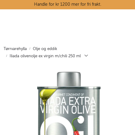
Skip to main content
Handle for kr 1200 mer for fri frakt.
Ostedisken
Kjøttdisken
Tørrvarehylla
Olje og eddik
Iliada olivenolje ex virgin m/chili 250 ml
Tørrvarehylla
Grøntavdelingen
Oppskrifter
Kunnskapshjørnet