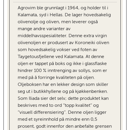
Agrovim ble grunnlagt i 1964, og holder til i
Kalamata, syd i Hellas. De lager hovedsakelig
olivenolje og oliven, men leverer også
mange andre varianter av
middelhavsspesialiteter. Denne extra virgin
olivenoljen er produsert av Koroneiki oliven
som hovedsakelig vokser ved foten av
Taygetousfjellene ved Kalamata. At denne
oljen er tappet på boks og ikke i glassflaske
hindrer 100 % inntrenging av sollys, som er
med på å forringe kvaliteten på oljen.
Oljeboksen har en lekker design som skiller
seg ut i butikkhyllene og på kjøkkenbenken.
Som Iliada sier det selv; dette produktet kan
beskrives med to ord ‘’topp kvalitet’’ og
‘’visuell differensiering’’. Denne oljen ligger
med et syreinnhold på mindre enn 0,5
prosent, godt innenfor den anbefalte grensen