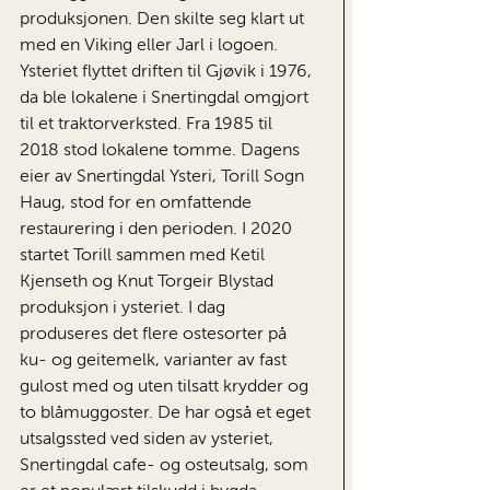
produksjonen. Den skilte seg klart ut
med en Viking eller Jarl i logoen.
Ysteriet flyttet driften til Gjøvik i 1976,
da ble lokalene i Snertingdal omgjort
til et traktorverksted. Fra 1985 til
2018 stod lokalene tomme. Dagens
eier av Snertingdal Ysteri, Torill Sogn
Haug, stod for en omfattende
restaurering i den perioden. I 2020
startet Torill sammen med Ketil
Kjenseth og Knut Torgeir Blystad
produksjon i ysteriet. I dag
produseres det flere ostesorter på
ku- og geitemelk, varianter av fast
gulost med og uten tilsatt krydder og
to blåmuggoster. De har også et eget
utsalgssted ved siden av ysteriet,
Snertingdal cafe- og osteutsalg, som