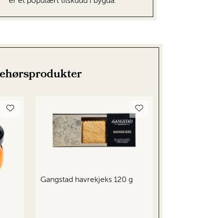
er et populært tilskudd i bygda.
behørsprodukter
Gangstad havrekjeks 120 g