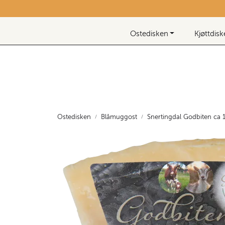
Skip to main content
Nyhetsbrev
Ostedisken
Kjøttdis
Ostedisken
Blåmuggost
Snertingdal Godbiten ca 