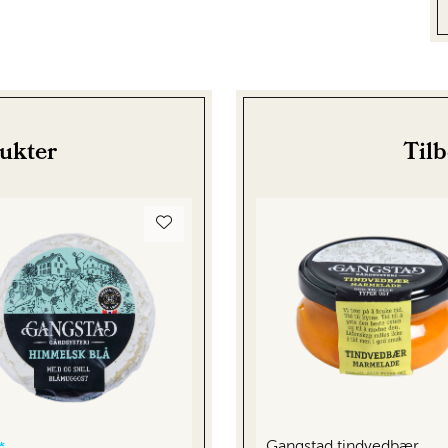
dukter
Til
Gangstad tindvedbær