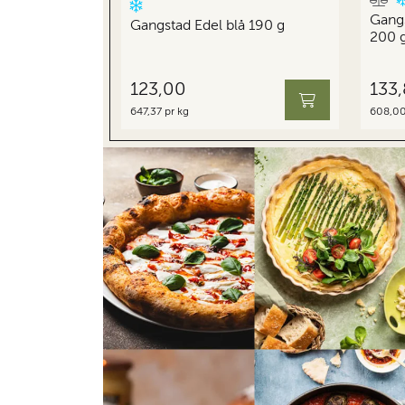
Gang
Gangstad Edel blå 190 g
200 
123,00
133
647,37 pr kg
608,00