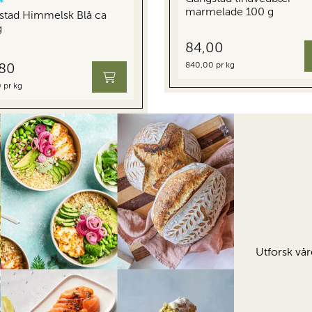
marmelade 100 g
stad Himmelsk Blå ca
g
84,00
840,00 pr kg
,80
 pr kg
Utforsk vår