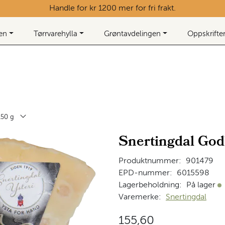
Handle for kr 1200 mer for fri frakt.
ken
Tørrvarehylla
Grøntavdelingen
Oppskrifte
150 g
Snertingdal God
Produktnummer:
901479
EPD-nummer:
6015598
Lagerbeholdning:
På lager
På
Varemerke:
Snertingdal
155,60