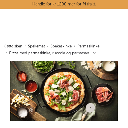
Skip to main content
Handle for kr 1200 mer for fri frakt.
Ostedisken
Kjøttdisken
Kjøttdisken
Spekemat
Spekeskinke
Parmaskinke
Pizza med parmaskinke, ruccola og parmesan
Tørrvarehylla
Grøntavdelingen
Oppskrifter
Kunnskapshjørnet