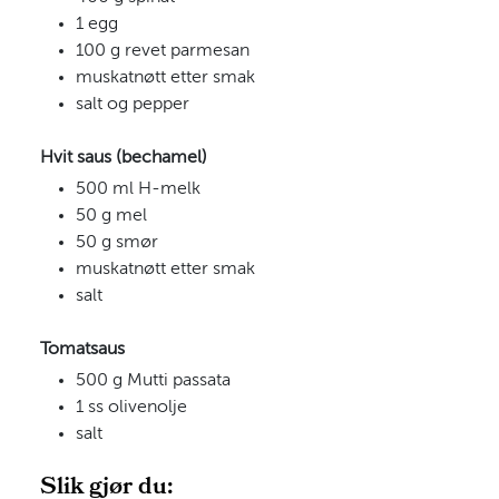
1 egg
100 g revet parmesan
muskatnøtt etter smak
salt og pepper
Hvit saus (bechamel)
500 ml H-melk
50 g mel
50 g smør
muskatnøtt etter smak
salt
Tomatsaus
500 g Mutti passata
1 ss olivenolje
salt
Slik gjør du: