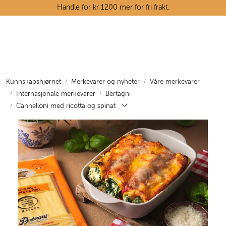
Skip to main content
Handle for kr 1200 mer for fri frakt.
Ostedisken
Kjøttdisken
Kunnskapshjørnet
Merkevarer og nyheter
Våre merkevarer
Internasjonale merkevarer
Bertagni
Tørrvarehylla
Cannelloni med ricotta og spinat
Grøntavdelingen
Oppskrifter
Kunnskapshjørnet