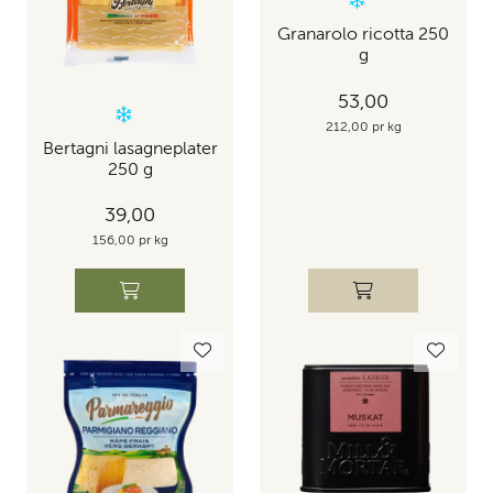
Granarolo ricotta 250
g
53,00
212,00 pr kg
Bertagni lasagneplater
250 g
39,00
156,00 pr kg