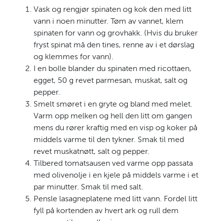
Vask og rengjør spinaten og kok den med litt
vann i noen minutter. Tøm av vannet, klem
spinaten for vann og grovhakk. (Hvis du bruker
fryst spinat må den tines, renne av i et dørslag
og klemmes for vann).
I en bolle blander du spinaten med ricottaen,
egget, 50 g revet parmesan, muskat, salt og
pepper.
Smelt smøret i en gryte og bland med melet.
Varm opp melken og hell den litt om gangen
mens du rører kraftig med en visp og koker på
middels varme til den tykner. Smak til med
revet muskatnøtt, salt og pepper.
Tilbered tomatsausen ved varme opp passata
med olivenolje i en kjele på middels varme i et
par minutter. Smak til med salt.
Pensle lasagneplatene med litt vann. Fordel litt
fyll på kortenden av hvert ark og rull dem