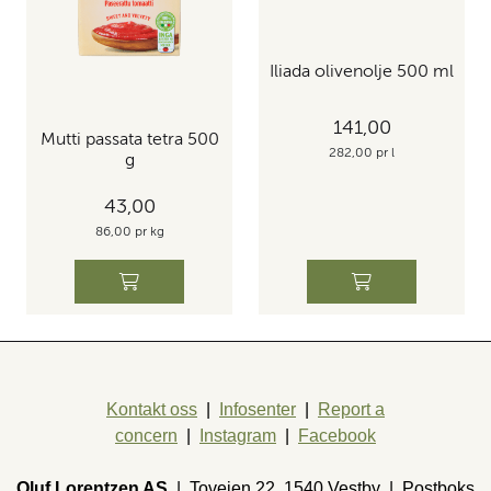
Iliada olivenolje 500 ml
141,00
Mutti passata tetra 500
282,00 pr l
g
43,00
86,00 pr kg
Kontakt oss
|
Infosenter
|
Report a
concern
|
Instagram
|
Facebook
Oluf Lorentzen AS
| Toveien 22, 1540 Vestby | Postboks