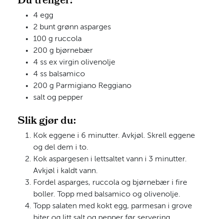
Du trenger:
4 egg
2 bunt grønn asparges
100 g ruccola
200 g bjørnebær
4 ss ex virgin olivenolje
4 ss balsamico
200 g Parmigiano Reggiano
salt og pepper
Slik gjør du:
Kok eggene i 6 minutter. Avkjøl. Skrell eggene
og del dem i to.
Kok aspargesen i lettsaltet vann i 3 minutter.
Avkjøl i kaldt vann.
Fordel asparges, ruccola og bjørnebær i fire
boller. Topp med balsamico og olivenolje.
Topp salaten med kokt egg, parmesan i grove
biter og litt salt og pepper før servering.