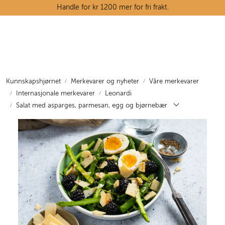
Skip to main content
Handle for kr 1200 mer for fri frakt.
Ostedisken
Kjøttdisken
Kunnskapshjørnet
Merkevarer og nyheter
Våre merkevarer
Internasjonale merkevarer
Leonardi
Tørrvarehylla
Salat med asparges, parmesan, egg og bjørnebær
Grøntavdelingen
Oppskrifter
Kunnskapshjørnet