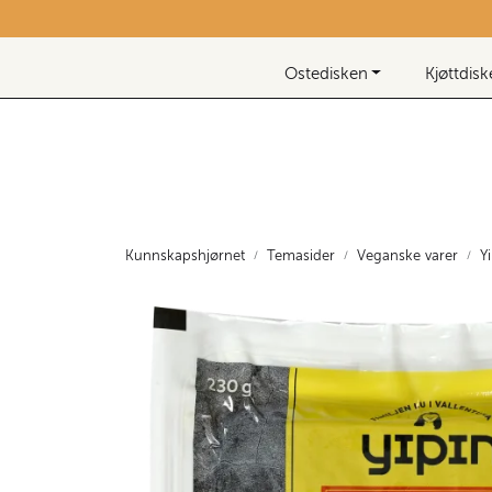
Skip to main content
Nyhetsbrev
Ostedisken
Kjøttdis
Kunnskapshjørnet
Temasider
Veganske varer
Y