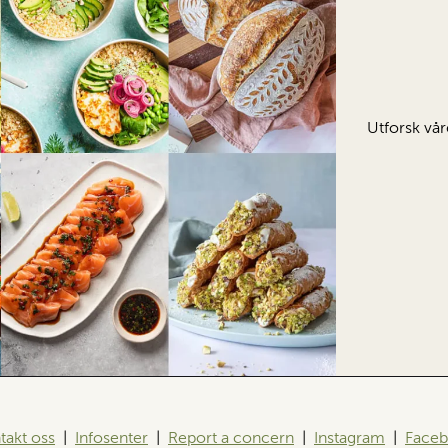
Utforsk vår
takt oss
|
Infosenter
|
Report a concern
|
Instagram
|
Face