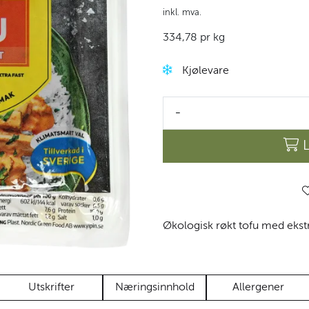
inkl. mva.
334,78 pr kg
Kjølevare
-
Økologisk røkt tofu med ekstr
Utskrifter
Næringsinnhold
Allergener