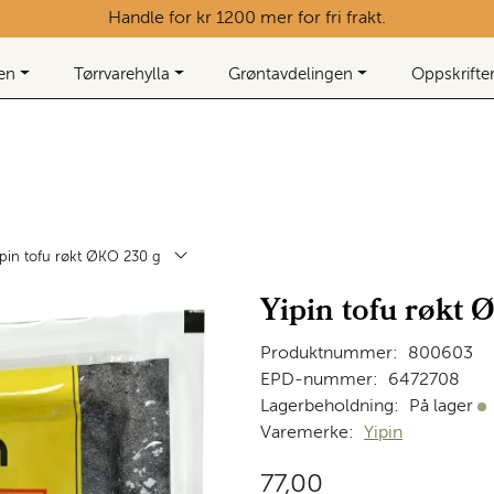
Handle for kr 1200 mer for fri frakt.
ken
Tørrvarehylla
Grøntavdelingen
Oppskrifte
ipin tofu røkt ØKO 230 g
Yipin tofu røkt
Produktnummer:
800603
EPD-nummer:
6472708
Lagerbeholdning:
På lager
På
Varemerke:
Yipin
77,00