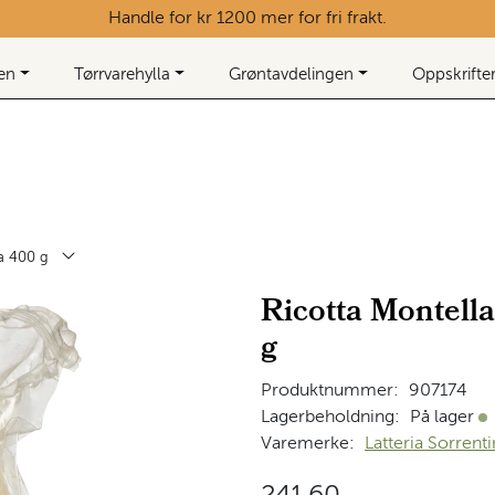
Handle for kr 1200 mer for fri frakt.
ken
Tørrvarehylla
Grøntavdelingen
Oppskrifte
ca 400 g
Ricotta Montella
g
Produktnummer:
907174
Lagerbeholdning:
På lager
På
Varemerke:
Latteria Sorrent
241,60