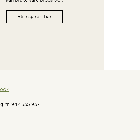
kan bruke våre produkter.
Bli inspirert her
book
g.nr. 942 535 937