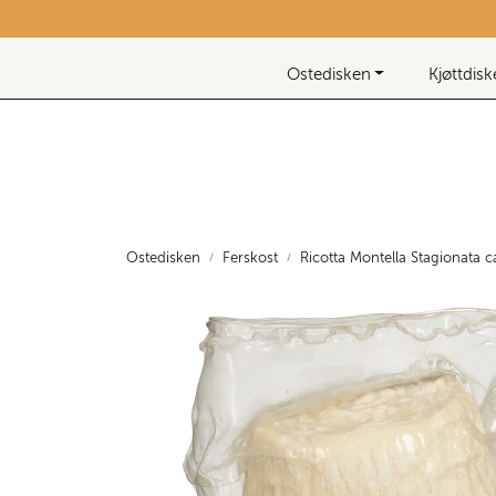
Skip to main content
Nyhetsbrev
Ostedisken
Kjøttdis
Ostedisken
Ferskost
Ricotta Montella Stagionata 