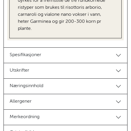
dyrkes for å fremstille de tre rundkornede
ristyper som brukes til risottoris arborio,
carnaroli og vialone nano vokser i vann,
heter Garminea og gir 200-300 korn pr
plante.
Spesifikasjoner
Utskrifter
Næringsinnhold
Allergener
Merkeordning