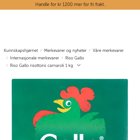
Skip to main content
Handle for kr 1200 mer for fri frakt.
Ostedisken
Kjøttdisken
Kunnskapshjørnet
Merkevarer og nyheter
Våre merkevarer
Internasjonale merkevarer
Riso Gallo
Tørrvarehylla
Riso Gallo risottoris carnaroli 1 kg
Grøntavdelingen
Oppskrifter
Kunnskapshjørnet