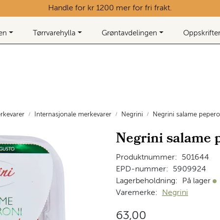
Handle for kr 1200 mer for fri frakt.
ken
Tørrvarehylla
Grøntavdelingen
Oppskrifte
rkevarer
Internasjonale merkevarer
Negrini
Negrini salame pepero
Negrini salame 
Produktnummer:
501644
EPD-nummer:
5909924
Lagerbeholdning:
På lager
På
Varemerke:
Negrini
63,00