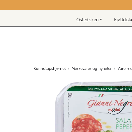
Skip to main content
Nyhetsbrev
Ostedisken
Kjøttdis
Kunnskapshjørnet
Merkevarer og nyheter
Våre me