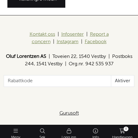
JADARR
Kontakt oss
|
Infosenter
|
Report a
concern
|
Instagram
|
Facebook
Oluf Lorentzen AS
| Toveien 22, 1540 Vestby | Postboks
244, 1541 Vestby | Org.nr. 942 535 937
Aktiver
Gurusoft
0
Meny
Søk
Logg inn
Info
Handlevogn