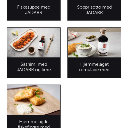
Fiskesuppe med
Sopprisotto med
JADARR
JADARR
Sashimi med
Hjemmelaget
JADARR og lime
remulade med
JADARR
Hjemmelagde
fiskefingre med