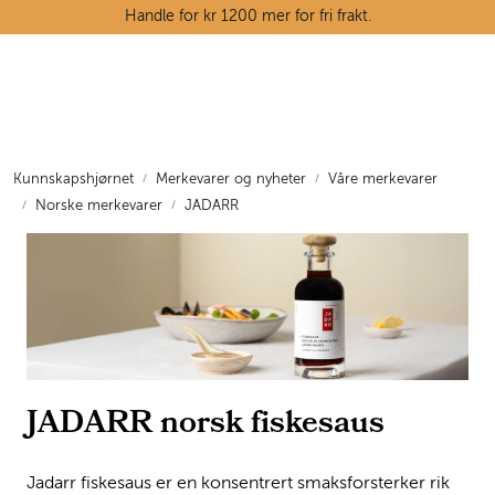
Skip to main content
Handle for kr 1200 mer for fri frakt.
Ostedisken
Kjøttdisken
Kunnskapshjørnet
Merkevarer og nyheter
Våre merkevarer
Norske merkevarer
JADARR
Tørrvarehylla
Grøntavdelingen
Oppskrifter
Kunnskapshjørnet
JADARR norsk fiskesaus
Jadarr fiskesaus er en konsentrert smaksforsterker rik