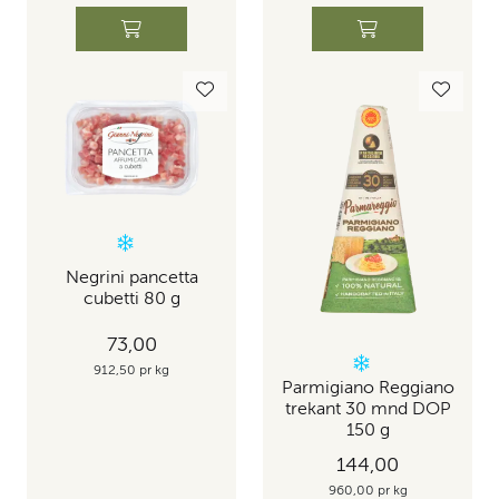
Negrini pancetta
cubetti 80 g
73,00
912,50 pr kg
Parmigiano Reggiano
trekant 30 mnd DOP
150 g
144,00
960,00 pr kg