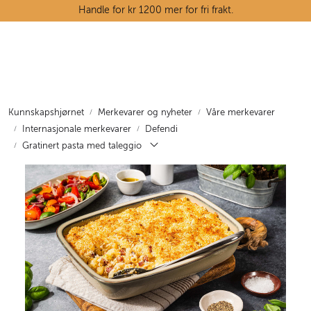
Skip to main content
Handle for kr 1200 mer for fri frakt.
Ostedisken
Kjøttdisken
Kunnskapshjørnet
Merkevarer og nyheter
Våre merkevarer
Internasjonale merkevarer
Defendi
Tørrvarehylla
Gratinert pasta med taleggio
Grøntavdelingen
Oppskrifter
Kunnskapshjørnet