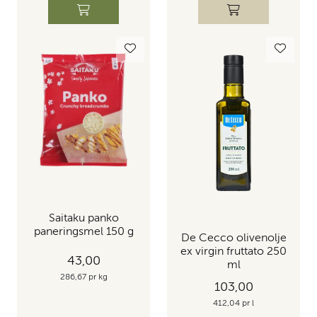
Saitaku panko
paneringsmel 150 g
De Cecco olivenolje
ex virgin fruttato 250
43,00
ml
286,67 pr kg
103,00
412,04 pr l