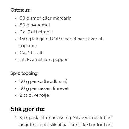
Ostesaus:
80 g smør eller margarin
80 g hvetemel
Ca. 7 dl helmelk
150 g taleggio DOP (spar et par skiver til
topping)
Ca. 1 ts salt
Litt kvernet sort pepper
Sprø topping:
50 g panko (brødkrum)
30 g parmesan, finrevet
2 ss olivenolje
Slik gjør du:
Kok pasta etter anvisning. Sil av vannet litt før
angitt koketid, slik at pastaen ikke blir for bløt