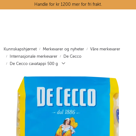
Skip to main content
Handle for kr 1200 mer for fri frakt.
Ostedisken
Kjøttdisken
Kunnskapshjørnet
Merkevarer og nyheter
Våre merkevarer
Internasjonale merkevarer
De Cecco
Tørrvarehylla
De Cecco cavatappi 500 g
Grøntavdelingen
Oppskrifter
Kunnskapshjørnet