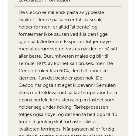
Leverandørinformasjon
De Cecco er italiensk pasta av ypperste
kvalitet. Denne pastaen er full av smak,
holder formen, er alltid ”al dente” og
fornærmer ikke sausen ved å la den ligge
igjen på tallerkenen! Eksperter følger nøye
med at durumhveten høstes når den er på sitt
aller beste. Durumhveten males og blir til
semule. 80% av kornet kan brukes, men De
Cecco bruker kun 60%, den helt innerste
kjernen. Kun det beste er godt nok. De
Cecco har også sitt eget kildevann! Semulen
eltes med kildevannet på lav temperatur for å
oppnå perfekt konsistens, og en fasthet som
holder seg under koking. Tørkeprosessen
følges også nøye, og det kan ta helt opp til 40
timer. Ingenting skal forhastes slik at
kvaliteten forringes. Når pastaen så er ferdig