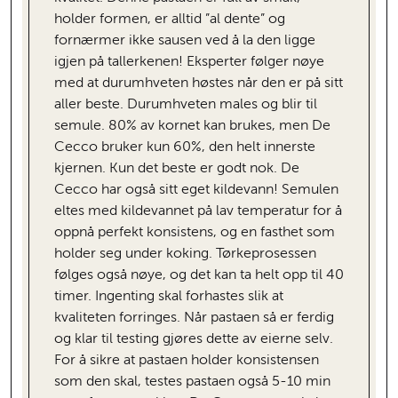
holder formen, er alltid ”al dente” og
fornærmer ikke sausen ved å la den ligge
igjen på tallerkenen! Eksperter følger nøye
med at durumhveten høstes når den er på sitt
aller beste. Durumhveten males og blir til
semule. 80% av kornet kan brukes, men De
Cecco bruker kun 60%, den helt innerste
kjernen. Kun det beste er godt nok. De
Cecco har også sitt eget kildevann! Semulen
eltes med kildevannet på lav temperatur for å
oppnå perfekt konsistens, og en fasthet som
holder seg under koking. Tørkeprosessen
følges også nøye, og det kan ta helt opp til 40
timer. Ingenting skal forhastes slik at
kvaliteten forringes. Når pastaen så er ferdig
og klar til testing gjøres dette av eierne selv.
For å sikre at pastaen holder konsistensen
som den skal, testes pastaen også 5-10 min