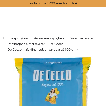
Skip to main content
Handle for kr 1200 mer for fri frakt.
Ostedisken
Kjøttdisken
Kunnskapshjørnet
Merkevarer og nyheter
Våre merkevarer
Internasjonale merkevarer
De Cecco
Tørrvarehylla
De Cecco mafaldine (bølget båndpasta) 500 g
Grøntavdelingen
Oppskrifter
Kunnskapshjørnet