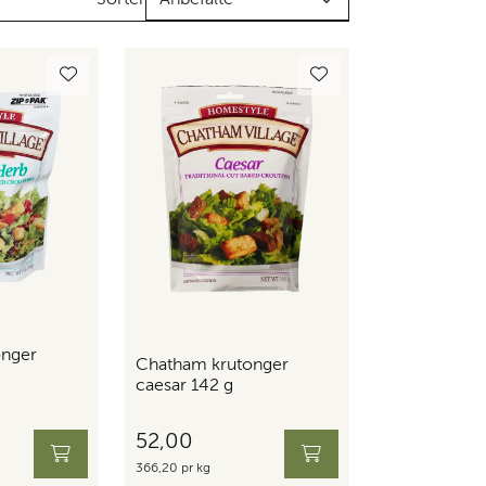
onger
Chatham krutonger
caesar 142 g
52,00
366,20 pr kg