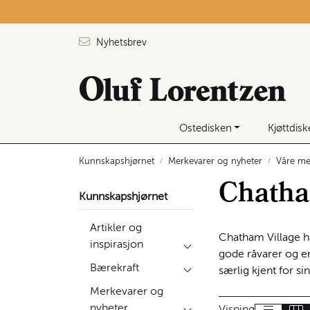
Skip to main content
Nyhetsbrev
Ostedisken
Kjøttdis
Kunnskapshjørnet
Merkevarer og nyheter
Våre me
Chath
Kunnskapshjørnet
Artikler og
Chatham Village ha
inspirasjon
gode råvarer og en
Bærekraft
særlig kjent for si
Merkevarer og
nyheter
Visning