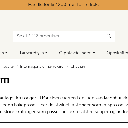
Handle for kr 1200 mer for fri frakt.
ken
Tørrvarehylla
Grøntavdelingen
Oppskrifte
rkevarer
Internasjonale merkevarer
Chatham
am
r laget krutonger i USA siden starten i en liten sandwichbuti
 egen bakeprosess har de utviklet krutonger som er sprø og sm
ne store krutonger som passer perfekt i salater, supper og andre 