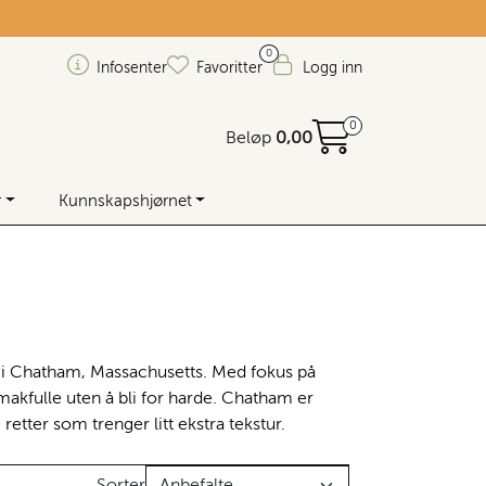
0
Infosenter
Favoritter
Logg inn
0
Beløp
0,00
r
Kunnskapshjørnet
kk i Chatham, Massachusetts. Med fokus på
akfulle uten å bli for harde. Chatham er
retter som trenger litt ekstra tekstur.
Sorter