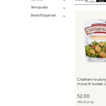
Temasider
Bedriftshjørnet
Chatham kruton
m/ost & hvitløk 
52,00
366,20 pr kg