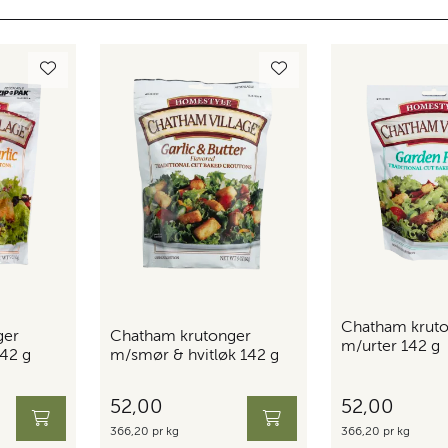
Chatham krut
ger
Chatham krutonger
m/urter 142 g
142 g
m/smør & hvitløk 142 g
52,00
52,00
366,20 pr kg
366,20 pr kg