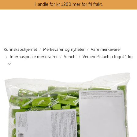
Skip to main content
Handle for kr 1200 mer for fri frakt.
Ostedisken
Kjøttdisken
Kunnskapshjørnet
Merkevarer og nyheter
Våre merkevarer
Internasjonale merkevarer
Venchi
Venchi Pistachio Ingot 1 kg
Tørrvarehylla
Grøntavdelingen
Oppskrifter
Kunnskapshjørnet