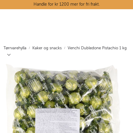
Skip to main content
Handle for kr 1200 mer for fri frakt.
Ostedisken
Kjøttdisken
Tørrvarehylla
Kaker og snacks
Venchi Dubledone Pistachio 1 kg
Tørrvarehylla
Grøntavdelingen
Oppskrifter
Kunnskapshjørnet