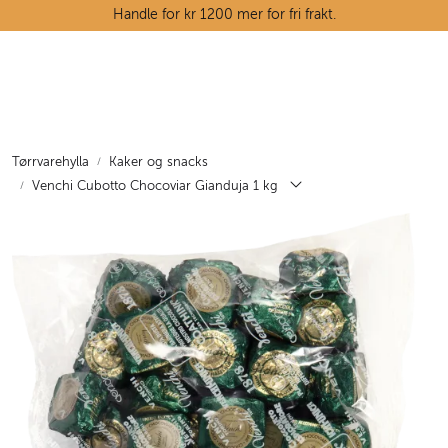
Skip to main content
Handle for kr 1200 mer for fri frakt.
Ostedisken
Kjøttdisken
Tørrvarehylla
Kaker og snacks
Venchi Cubotto Chocoviar Gianduja 1 kg
Tørrvarehylla
Grøntavdelingen
Oppskrifter
Kunnskapshjørnet