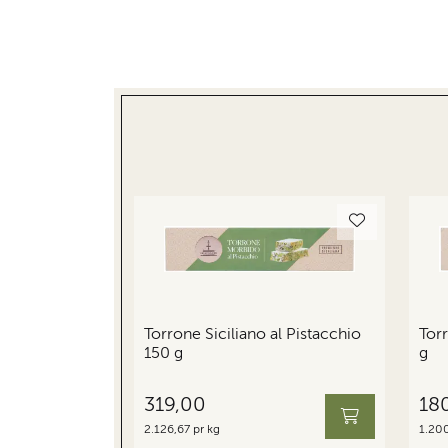
Torrone Siciliano al Pistacchio
Torr
150 g
g
319,00
18
2.126,67 pr kg
1.200