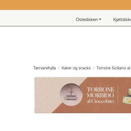
Skip to main content
Nyhetsbrev
Ostedisken
Kjøttdis
Tørrvarehylla
Kaker og snacks
Torrone Siciliano a