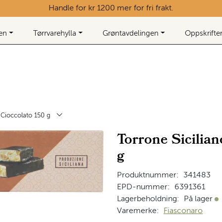
Handle for kr 1200 mer for fri frakt.
ken
Tørrvarehylla
Grøntavdelingen
Oppskrifte
l Cioccolato 150 g
Torrone Sicilian
g
Produktnummer:
341483
EPD-nummer:
6391361
Lagerbeholdning:
På lager
På
Varemerke:
Fiasconaro