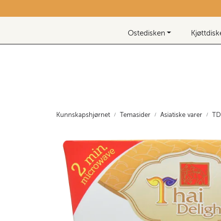
Skip to main content
Nyhetsbrev
Ostedisken
Kjøttdis
Kunnskapshjørnet
Temasider
Asiatiske varer
TD