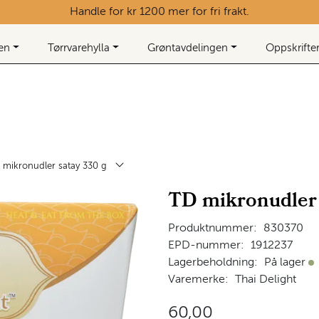
Handle for kr 1200 mer for fri frakt.
ken
Tørrvarehylla
Grøntavdelingen
Oppskrifte
 mikronudler satay 330 g
TD mikronudler 
Produktnummer:
830370
EPD-nummer:
1912237
Lagerbeholdning:
På lager
På
Varemerke:
Thai Delight
60,00