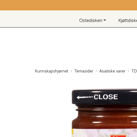
Skip to main content
Nyhetsbrev
Ostedisken
Kjøttdis
Kunnskapshjørnet
Temasider
Asiatiske varer
TD