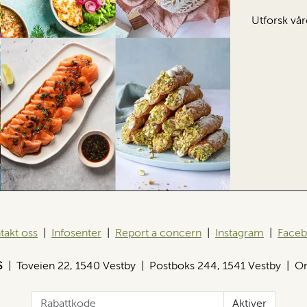
Utforsk vår
takt oss
|
Infosenter
|
Report a concern
|
Instagram
|
Face
S
| Toveien 22, 1540 Vestby | Postboks 244, 1541 Vestby | Or
Aktiver