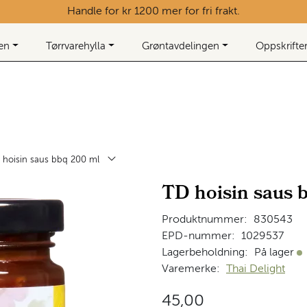
Handle for kr 1200 mer for fri frakt.
ken
Tørrvarehylla
Grøntavdelingen
Oppskrifte
 hoisin saus bbq 200 ml
TD hoisin saus 
Produktnummer:
830543
EPD-nummer:
1029537
Lagerbeholdning:
På lager
På
Varemerke:
Thai Delight
45,00