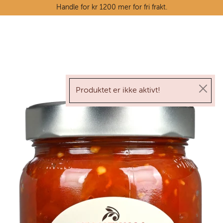
Skip to main content
Handle for kr 1200 mer for fri frakt.
Ostedisken
Kjøttdisken
Produktet er ikke aktivt!
Tørrvarehylla
Grøntavdelingen
Oppskrifter
Kunnskapshjørnet