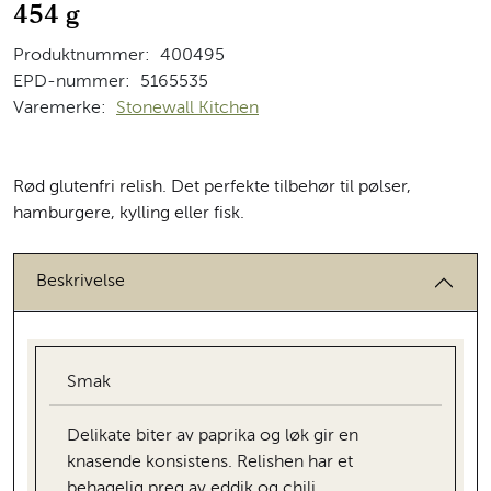
454 g
Produktnummer:
400495
EPD-nummer:
5165535
Varemerke:
Stonewall Kitchen
Rød glutenfri relish. Det perfekte tilbehør til pølser,
hamburgere, kylling eller fisk.
Beskrivelse
Smak
Delikate biter av paprika og løk gir en
knasende konsistens. Relishen har et
behagelig preg av eddik og chili.