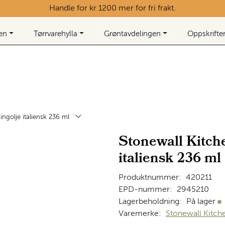
Handle for kr 1200 mer for fri frakt.
ken
Tørrvarehylla
Grøntavdelingen
Oppskrifte
ingolje italiensk 236 ml
Stonewall Kitch
italiensk 236 ml
Produktnummer:
420211
EPD-nummer:
2945210
Lagerbeholdning:
På lager
På
Varemerke:
Stonewall Kitch