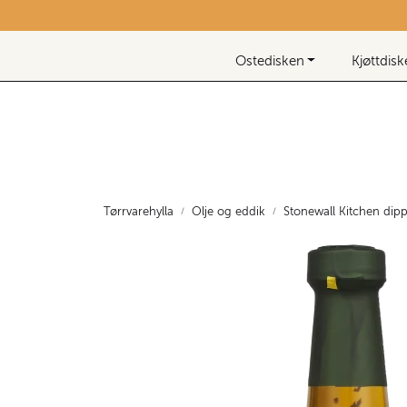
Skip to main content
Nyhetsbrev
Ostedisken
Kjøttdis
Tørrvarehylla
Olje og eddik
Stonewall Kitchen dipp