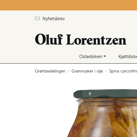
Skip to main content
Nyhetsbrev
Ostedisken
Kjøttdis
Grøntavdelingen
Grønnsaker i olje
Spina carciofin