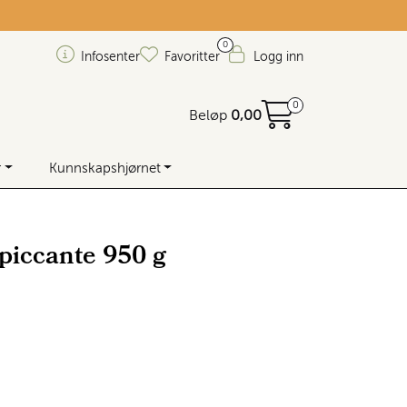
0
Infosenter
Favoritter
Logg inn
0
Beløp
0,00
r
Kunnskapshjørnet
 piccante 950 g
 lager