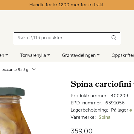
Handle for kr 1200 mer for fri frakt.
ken
Tørrvarehylla
Grøntavdelingen
Oppskrifte
i piccante 950 g
Spina carciofini
Produktnummer:
400209
EPD-nummer:
6391056
Lagerbeholdning:
På lager
På
Varemerke:
Spina
359,00