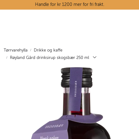
Skip to main content
Handle for kr 1200 mer for fri frakt.
Ostedisken
Kjøttdisken
Tørrvarehylla
Drikke og kaffe
Røyland Gård drinksirup skogsbær 250 ml
Tørrvarehylla
Grøntavdelingen
Oppskrifter
Kunnskapshjørnet