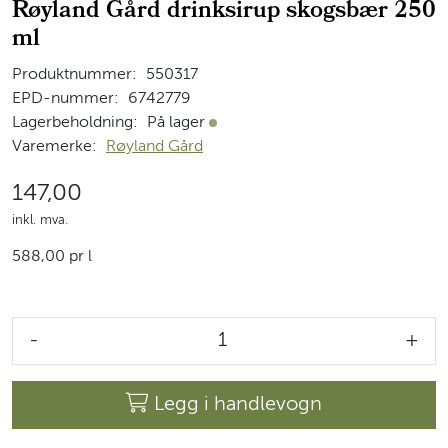
Røyland Gård drinksirup skogsbær 250
ml
Produktnummer:
550317
EPD-nummer:
6742779
Lagerbeholdning:
På lager
På lager
Varemerke:
Røyland Gård
147,00
inkl. mva.
588,00 pr l
-
+
Legg i handlevogn