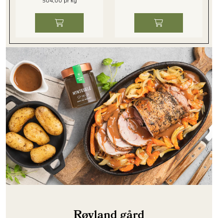
504,00 pr kg
Røyland gård